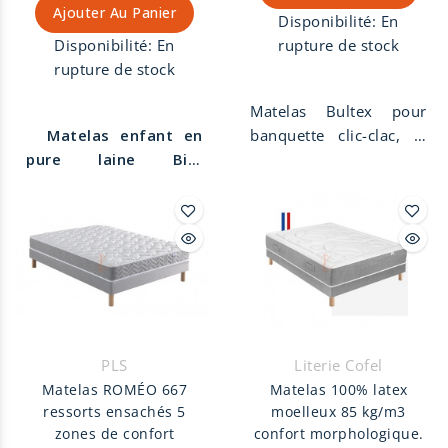
Ajouter Au Panier
progressifs.
Disponibilité:
En
Disponibilité:
En
rupture de stock
rupture de stock
Matelas Bultex pour
Matelas enfant en
banquette clic-clac, la
pure laine Bio
,
qualité de sommeil
fabriqué
Bultex pour les petits
artisanalement et à la
espaces. Accueil ferme,
main
dans notre atelier
soutien tonique,
de tapissier décorateur
mousse alvéolaire
à Die dans la Drôme.
Le
100% Bultex 32 kg/m3.
véritable matelas
Hauteur 14 cm. Âme
écologique et
hypoallergénique 100%
éthique
. Laine Bio du
Bultex pour une
PLS
Literie Cofel
Diois issue de la variété
aération optimale.
Matelas ROMÉO 667
Matelas 100% latex
des moutons des
Matelas bi-bloc avec
ressorts ensachés 5
moelleux 85 kg/m3
Préalpes du sud. Coutil
charnière textile évitant
zones de confort
confort morphologique.
en 100% coton. Confort
les vides entre les 2