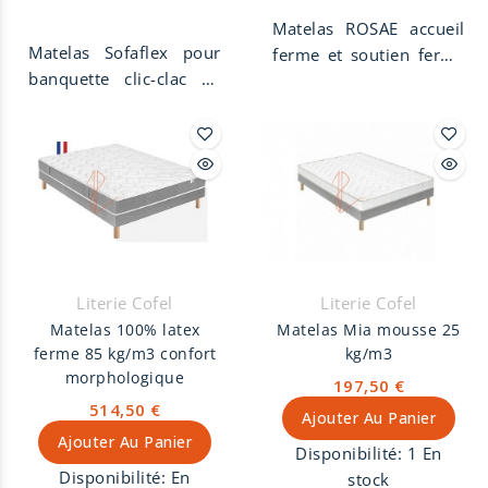
Matelas ROSAE accueil
Matelas Sofaflex pour
ferme et soutien ferme
banquette clic-clac en
avec une suspensions
mousse polyuréthane
composée de 598
26 kg/m3 de soutien
ressorts ensachés en
ferme. Matelas sofaflex
160x200 cm, face hiver
de taille 130x190 cm et
laine 200 gr/m2 et face
de hauteur 11 cm en bi-
été 200 gr/m2. Le
bloc avec charnière
matelas ROSAE est
textile. Revêtement non
fabriqué en France à
tissé. Fabriqué en
Limoges il à une
Literie Cofel
Literie Cofel
France, Garantie 5 ans.
hauteur total de 23 cm.
Matelas 100% latex
Matelas Mia mousse 25
Livré roulé.
Coutil stretch sans
ferme 85 kg/m3 confort
kg/m3
traitement biocide.
morphologique
197,50 €
Matelas garantie 5 ans.
514,50 €
Ajouter Au Panier
Ajouter Au Panier
Disponibilité:
1 En
Disponibilité:
En
stock