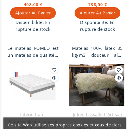
408,00 €
738,50 €
ferme 100% naturel.
plans de couchage et
Ajouter Au Panier
Ajouter Au Panier
un bon maintien des 2
matelas en position
Disponibilité:
En
Disponibilité:
En
sommeil. Une meilleure
rupture de stock
rupture de stock
fixation grâce à 2
semelles en feutre.
Le matelas ROMÉO est
Matelas 100% latex 85
Anti-acariens et
un matelas de qualité à
kg/m3 douceur aloe
bactériens. Fabriqué en
petit prix. Il se compose
verra, accueil moelleux,
France, garantie 5 ans.
d'un accueil ferme et
soutien ferme, face
d'un soutien ferme avec
hiver laine et face été
une suspension de 667
soie et lin. Confort
ressorts ensachés et 5
morphologique 7
zones de confort. Zone
zones. Hauteur 23 cm.
lombaire renforcée
Tissu avec traitement
pour répartir la charge
Aloe Vera. Matelas de
Literie Cofel
Julien Lassalle L'Artisan
de poids et un meilleur
latex idéal pour les
de vos nuits.
Matelas Misma mousse
soutien dorsale. Le
personnes qui aiment
Ce site Web utilise ses propres cookies et ceux de tiers
HD 30 kg/m3
Réfection matelas de