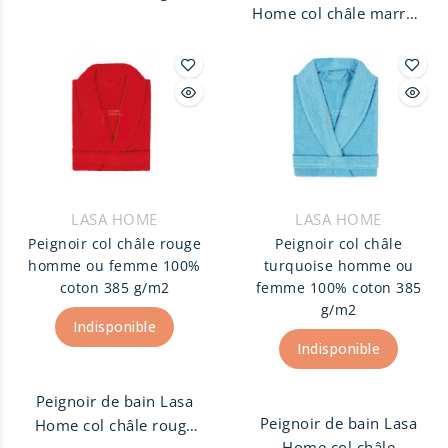
Home col châle marron
clair homme ou femme,
homme ou femme,
100% coton peigné 385
100% coton peigné 385
g/m2. Peignoir unisexe
g/m2. Peignoir unisexe
finition col Châle avec
finition col Châle avec
ceinture et deux
ceinture et deux
poches.
poches.
LASA HOME
LASA HOME
Peignoir col châle rouge
Peignoir col châle
homme ou femme 100%
turquoise homme ou
coton 385 g/m2
femme 100% coton 385
g/m2
Indisponible
Indisponible
Peignoir de bain Lasa
Peignoir de bain Lasa
Home col châle rouge
Home col châle