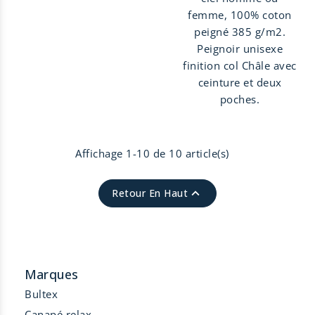
100% coton peigné 385
femme, 100% coton
g/m2. Peignoir unisexe
peigné 385 g/m2.
finition col Châle avec
Peignoir unisexe
ceinture et deux
finition col Châle avec
poches.
ceinture et deux
poches.
Affichage 1-10 de 10 article(s)

Retour En Haut
Marques
Bultex
Canapé relax