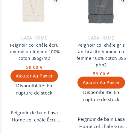
LASA HOME
LASA HOME
Peignoir col châle écru
Peignoir col châle gris
homme ou femme 100%
anthracite homme ou
coton 385g/m2
femme 100% coton 385
g/m2
59,00 €
59,00 €
Ajouter Au Panier
Ajouter Au Panier
Disponibilité:
En
Disponibilité:
En
rupture de stock
rupture de stock
Peignoir de bain Lasa
Peignoir de bain Lasa
Home col châle Écru
Home col châle Gris
homme ou femme,
Anthracite homme ou
100% coton peigné 385