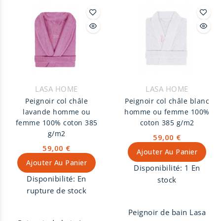
femme, 100% coton
g/m2. Peignoir unisexe
peigné 385 g/m2.
finition col Châle avec
Peignoir unisexe
ceinture et deux
finition col Châle avec
poches.
ceinture et deux
poches.
LASA HOME
LASA HOME
Peignoir col châle
Peignoir col châle blanc
lavande homme ou
homme ou femme 100%
femme 100% coton 385
coton 385 g/m2
g/m2
59,00 €
59,00 €
Ajouter Au Panier
Ajouter Au Panier
Disponibilité:
1 En
Disponibilité:
En
stock
rupture de stock
Peignoir de bain Lasa