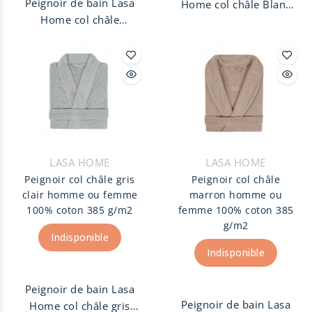
Peignoir de bain Lasa
Home col châle Blanc
Home col châle
homme ou femme,
Lavande homme ou
100% coton peigné 385
femme, 100% coton
g/m2. Peignoir unisexe
peigné 385 g/m2.
finition col Châle avec
Peignoir unisexe
ceinture et deux
finition col Châle avec
poches.
ceinture et deux
poches.
LASA HOME
LASA HOME
Peignoir col châle gris
Peignoir col châle
clair homme ou femme
marron homme ou
100% coton 385 g/m2
femme 100% coton 385
g/m2
Indisponible
Indisponible
Peignoir de bain Lasa
Peignoir de bain Lasa
Home col châle gris