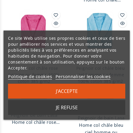
homme ou femme,
turquoise homme ou
100% coton peigné 385
femme, 100% coton
g/m2. Peignoir unisexe
peigné 385 g/m2.
finition col Châle avec
Peignoir unisexe
ceinture et deux
finition col Châle avec
poches.
Ce site Web utilise ses propres cookies et ceux de tiers
ceinture et deux
pour améliorer nos services et vous montrer des
poches.
publicités liées à vos préférences en analysant vos
habitudes de navigation. Pour donner votre
LASA HOME
LASA HOME
consentement à son utilisation, appuyez sur le bouton
Accepter.
Peignoir col châle rose
Peignoir col châle bleu
homme ou femme 100%
ciel homme ou femme
Politique de cookies
Personnaliser les cookies
coton 385 g/m2
100% coton 385 g/m2
J'ACCEPTE
Indisponible
Indisponible
JE REFUSE
Peignoir de bain Lasa
Peignoir de bain Lasa
Home col châle rose
Home col châle bleu
homme ou femme,
ciel homme ou