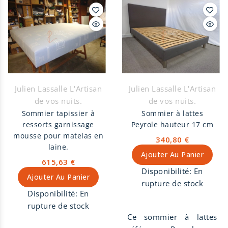
Julien Lassalle L'Artisan
Julien Lassalle L'Artisan
de vos nuits.
de vos nuits.
Sommier tapissier à
Sommier à lattes
ressorts garnissage
Peyrole hauteur 17 cm
mousse pour matelas en
340,80 €
laine.
Ajouter Au Panier
615,63 €
Disponibilité:
En
Ajouter Au Panier
rupture de stock
Disponibilité:
En
rupture de stock
Ce sommier à lattes