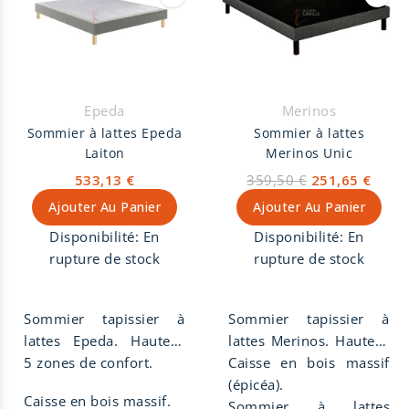
Epeda
Merinos
Sommier à lattes Epeda
Sommier à lattes
Laiton
Merinos Unic
533,13 €
359,50 €
251,65 €
Ajouter Au Panier
Ajouter Au Panier
Disponibilité:
En
Disponibilité:
En
rupture de stock
rupture de stock
Sommier tapissier à
Sommier tapissier à
lattes Epeda. Hauteur
lattes Merinos. Hauteur
de 18 cm, suspension
5 zones de confort.
de 14 cm, suspension
Caisse en bois massif
lattes multiplis,
12 lattes en bois massif
(épicéa).
Caisse en bois massif.
confort moelleux.
d'épicéa.
Sommier à lattes