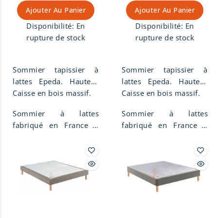
Ajouter Au Panier
Ajouter Au Panier
parties pour une
livraison plus facile par
Disponibilité:
En
Disponibilité:
En
un escalier ou un
rupture de stock
rupture de stock
passage de porte.
Disponible en 10
coloris 100% coton 1/2
Sommier tapissier à
Sommier tapissier à
natté.
lattes Epeda. Hauteur
lattes Epeda. Hauteur
de 14 cm, suspension
Caisse en bois massif.
de 15 cm, suspension
Caisse en bois massif.
lattes massives, confort
lattes massives, confort
Sommier à lattes
Sommier à lattes
ferme.
ferme. Raffermit le
fabriqué en France à
fabriqué en France à
confort de votre literie.
Limoges.
Limoges.