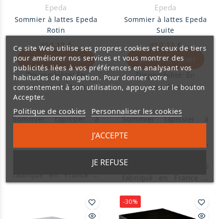
Epeda
Epeda
Sommier à lattes Epeda
Sommier à lattes Epeda
Rotin
Suite
450,13 €
450,13 €
Ce site Web utilise ses propres cookies et ceux de tiers
pour améliorer nos services et vous montrer des
Ajouter Au Panier
Ajouter Au Panier
publicités liées à vos préférences en analysant vos
Disponibilité:
En
Disponibilité:
En
habitudes de navigation. Pour donner votre
rupture de stock
rupture de stock
consentement à son utilisation, appuyez sur le bouton
Accepter.
Politique de cookies
Personnaliser les cookies
Sommier tapissier à
Sommier tapissier à
lattes Epeda. Hauteur
lattes Epeda. Hauteur
J'ACCEPTE
de 16 cm, suspension
Caisse en bois massif
de 18 cm, suspension
Caisse en bois massif,
lattes multiplis, 3 zones
lattes massives, finition
finition 4 coins ronds.
JE REFUSE
Sommier à lattes
de confort, zone bassin
hôtellerie, confort
Sommier à lattes
fabriqué en France à
renforcée.
ferme.
fabriqué en France à
Limoges.
Limoges.
-30%