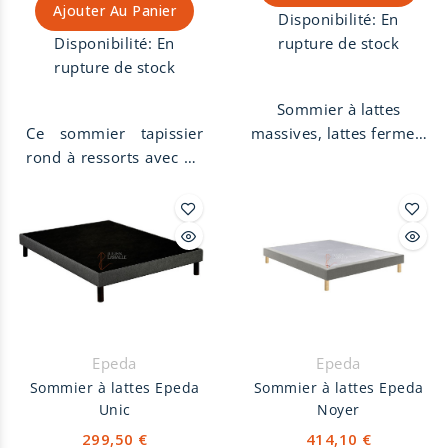
Ajouter Au Panier
Disponible en coutil
Disponibilité:
En
rayé 100% coton ou en
Disponibilité:
En
rupture de stock
unis 100% coton, 10
rupture de stock
coloris aux choix.
Sommier à lattes
Ce sommier tapissier
massives, lattes fermes,
rond à ressorts avec un
hauteur 14 cm, tissu en
garnissage en crin
jacquard blanc.
végétal est fabriqué à la
Sommier garanti 5 ans.
main dans notre atelier
Fabriqué en France.
de tapissier décorateur
à Die dans la Drôme.
Sommier rond avec
suspension ressorts
Lyonnais et garnissage
Epeda
Epeda
naturel sur la partie
Sommier à lattes Epeda
Sommier à lattes Epeda
centrale. Sommier rond
Unic
Noyer
de diamètre 220 cm,
299,50 €
414,10 €
démontable en 5