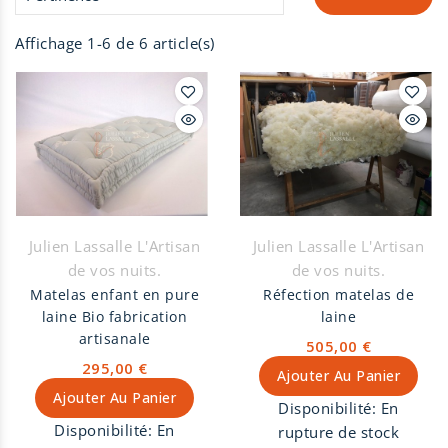
Affichage 1-6 de 6 article(s)
Julien Lassalle L'Artisan
Julien Lassalle L'Artisan
de vos nuits.
de vos nuits.
Matelas enfant en pure
Réfection matelas de
laine Bio fabrication
laine
artisanale
505,00 €
295,00 €
Ajouter Au Panier
Ajouter Au Panier
Disponibilité:
En
Disponibilité:
En
rupture de stock