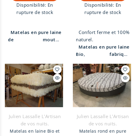
matelassier.
Disponibilité:
En
Disponibilité:
En
rupture de stock
rupture de stock
Matelas en pure laine
Confort ferme et 100%
de mouton
naturel.
revalorisée
,
fabriqué
Matelas en pure laine
artisanalement et à la
Bio
,
fabriqué
main
dans notre atelier
artisanalement et à la
de tapissier décorateur
main
dans notre atelier
à Die dans la Drôme.
Le
de tapissier décorateur
véritable matelas
à Die dans la Drôme.
Le
écologique et
véritable matelas
éthique
. Dans ce
écologique et
matelas la laine
éthique
. Laine Bio du
recyclée est issue de
Diois issue de la variété
Julien Lassalle L'Artisan
Julien Lassalle L'Artisan
plusieurs variétés de
des moutons des
de vos nuits.
de vos nuits.
moutons. Coutil neuf
Préalpes du sud. Coutil
Matelas en laine Bio et
Matelas rond en pure
en 100% coton rayé
en 100% coton rayés