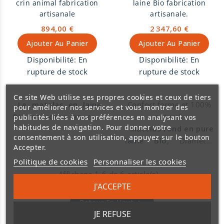
crin animal fabrication
laine Bio fabrication
labellisé Oeko-tex
labellisé Oeko-tex
artisanale
artisanale.
standard 100. Confort
standard 100.
894,00 €
2 347,60 €
ferme.
Ajouter Au Panier
Ajouter Au Panier
Disponibilité:
En
Disponibilité:
En
rupture de stock
rupture de stock
Ce site Web utilise ses propres cookies et ceux de tiers
Le matelas en laine
Confort ferme et 100%
pour améliorer nos services et vous montrer des
Bio et coeur en crin
naturel.
publicités liées à vos préférences en analysant vos
habitudes de navigation. Pour donner votre
animal
et un matelas
Matelas rond en pure
consentement à son utilisation, appuyez sur le bouton
plus ferme et plus
laine Bio
, Diamètre
Accepter.
stable.
Il est f
abriqué
2,20m,
fabriqué
Politique de cookies
Personnaliser les cookies
artisanalement et à la
artisanalement et à la
Affichage 1-6 de 6 article(s)
main
dans notre atelier
main
dans notre atelier
J'ACCEPTE
de tapissier décorateur
de tapissier décorateur
à Die dans la Drôme.
Le
à Die dans la Drôme.
Le

Retour En Haut
véritable matelas
véritable matelas
JE REFUSE