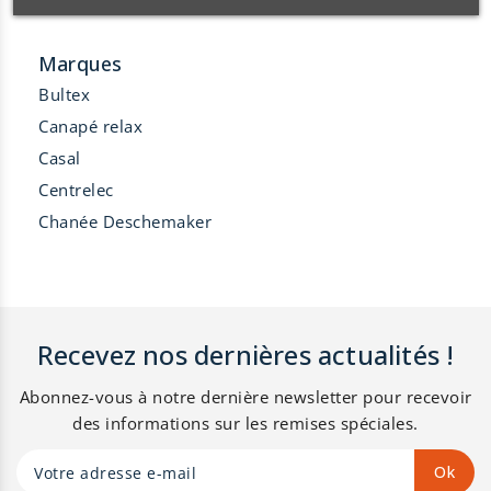
origine France, fibres
Limoges.
polyester 150 g/m².
Marques
Bultex
Canapé relax
Casal
Centrelec
Chanée Deschemaker
Recevez nos dernières actualités !
Abonnez-vous à notre dernière newsletter pour recevoir
des informations sur les remises spéciales.