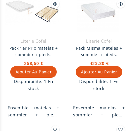
Literie Cofel
Literie Cofel
Pack 1er Prix matelas +
Pack Misma matelas +
sommier + pieds.
sommier + pieds.
268,60 €
423,80 €
Ajouter Au Panier
Ajouter Au Panier
Disponibilité:
1 En
Disponibilité:
1 En
stock
stock
Ensemble matelas +
Ensemble matelas +
sommier + pieds.
sommier + pieds.
Matelas ferme en
Matelas ferme en
mousse polyuréthane
mousse polyuréthane