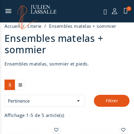
menu
Accueil
Literie
Ensembles matelas + sommier
Ensembles matelas +
sommier
Ensembles matelas, sommier et pieds.

Pertinence
Filtrer
Affichage 1-5 de 5 article(s)