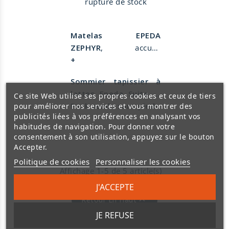
rupture de stock
Matelas EPEDA
ZEPHYR
, accueil
équilibré et soutien
+
ferme avec capitonnage
Sommier tapissier à
fait main. Le matelas
lattes Epeda Suite (3
Ce site Web utilise ses propres cookies et ceux de tiers
Epeda Zephyr est
coloris au choix)
Pack vendu sans pieds
pour améliorer nos services et vous montrer des
composé d'une
publicités liées à vos préférences en analysant vos
Sommier tapissier à
suspension de 720
habitudes de navigation. Pour donner votre
lattes Epeda. Hauteur
ressorts ensachés avec
consentement à son utilisation, appuyez sur le bouton
de 18 cm, suspension
3 zones de confort.
Accepter.
lattes massives, finition
Hauteur 29 cm. Face
Politique de cookies
Personnaliser les cookies
hôtellerie, confort
hiver Laine Mérinos
Affichage 1-5 de 5 article(s)
ferme.
origine France, plumil,
J'ACCEPTE
Caisse en bois massif,
fibres R'Spire 400 g/m²,

Retour En Haut
finition 4 coins ronds.
fibres polyester. Face
JE REFUSE
Sommier à lattes
été lin et chanvre
fabriqué en France à