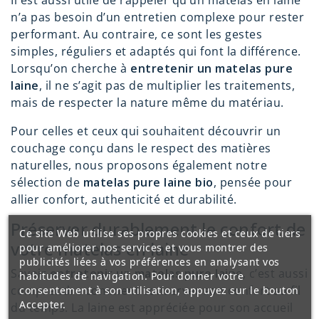
Il est aussi utile de rappeler qu’un matelas en laine
n’a pas besoin d’un entretien complexe pour rester
performant. Au contraire, ce sont les gestes
simples, réguliers et adaptés qui font la différence.
Lorsqu’on cherche à
entretenir un matelas pure
laine
, il ne s’agit pas de multiplier les traitements,
mais de respecter la nature même du matériau.
Pour celles et ceux qui souhaitent découvrir un
couchage conçu dans le respect des matières
naturelles, nous proposons également notre
sélection de
matelas pure laine bio
, pensée pour
allier confort, authenticité et durabilité.
Préserver durablement le confort de
Ce site Web utilise ses propres cookies et ceux de tiers
votre matelas en laine
pour améliorer nos services et vous montrer des
publicités liées à vos préférences en analysant vos
Savoir
entretenir un matelas pure lain
e, c’est aussi
habitudes de navigation. Pour donner votre
comprendre comment conserver son confort au fil
consentement à son utilisation, appuyez sur le bouton
Accepter.
du temps. La laine est appréciée pour son accueil