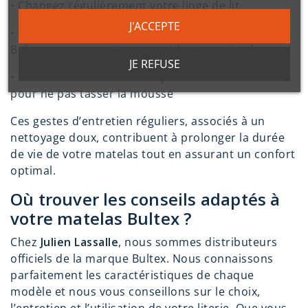
•
Changez régulièrement votre linge de lit
J'ACCEPTE
•
Privilégiez un sommier adapté à la technologie
Bultex pour garantir une ventilation optimale
JE REFUSE
•
Évitez de vous asseoir toujours au même endroit
pour ne pas tasser la mousse
Ces gestes d’entretien réguliers, associés à un
nettoyage doux, contribuent à prolonger la durée
de vie de votre matelas tout en assurant un confort
optimal.
Où trouver les conseils adaptés à
votre matelas Bultex ?
Chez
Julien Lassalle
, nous sommes distributeurs
officiels de la marque Bultex. Nous connaissons
parfaitement les caractéristiques de chaque
modèle et nous vous conseillons sur le choix,