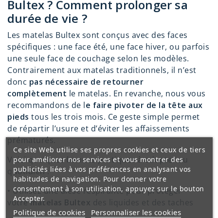
Bultex ? Comment prolonger sa
durée de vie ?
Les matelas Bultex sont conçus avec des faces
spécifiques : une face été, une face hiver, ou parfois
une seule face de couchage selon les modèles.
Contrairement aux matelas traditionnels, il n’est
donc
pas nécessaire de retourner
complètement
le matelas. En revanche, nous vous
recommandons de l
e faire pivoter de la tête aux
pieds
tous les trois mois. Ce geste simple permet
de répartir l’usure et d’éviter les affaissements
prématurés.
Ce site Web utilise ses propres cookies et ceux de tiers
Voici quelques bonnes pratiques à adopter au
pour améliorer nos services et vous montrer des
publicités liées à vos préférences en analysant vos
quotidien :
habitudes de navigation. Pour donner votre
consentement à son utilisation, appuyez sur le bouton
•
Utilisez une alèse respirante pour protéger
Accepter.
votre
matelas Bultex
des liquides et des taches
Politique de cookies
Personnaliser les cookies