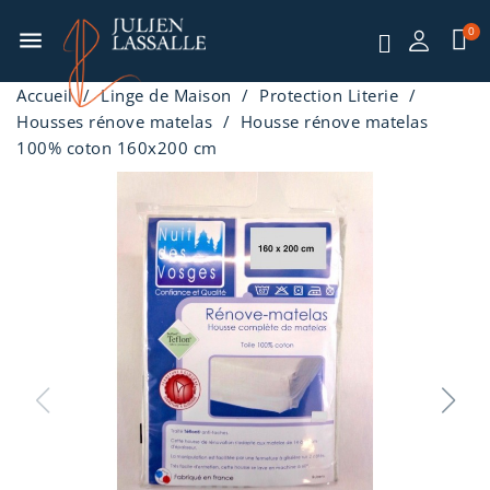
menu
Accueil
Linge de Maison
Protection Literie
Housses rénove matelas
Housse rénove matelas
100% coton 160x200 cm