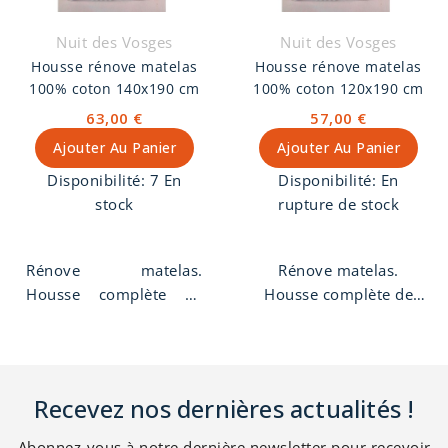
Nuit des Vosges
Nuit des Vosges
Housse rénove matelas
Housse rénove matelas
100% coton 140x190 cm
100% coton 120x190 cm
63,00 €
57,00 €
Ajouter Au Panier
Ajouter Au Panier
Disponibilité:
7 En
Disponibilité:
En
stock
rupture de stock
Rénove matelas.
Rénove matelas.
Housse complète de
Housse complète de
matelas 140x190 cm,
matelas 120x190 cm,
toile 100% coton traité
toile 100% coton traité
Téflon anti-taches.
Téflon anti-taches.
Lavable à 60°,
Lavable à 60°,
Recevez nos dernières actualités !
fabrication Française,
fabrication Française,
dans les Vosges.
dans les Vosges.
Abonnez-vous à notre dernière newsletter pour recevoir