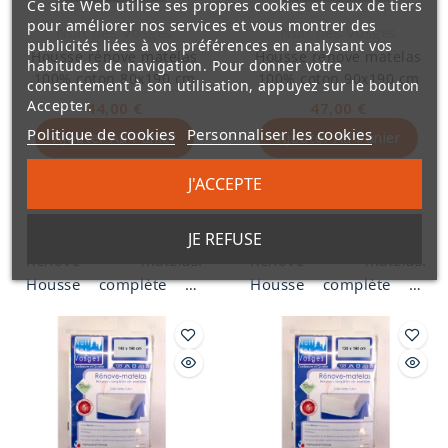
Ce site Web utilise ses propres cookies et ceux de tiers
pour améliorer nos services et vous montrer des
Nuit des Vosges
Nuit des Vosges
publicités liées à vos préférences en analysant vos
Housse rénove matelas
Housse rénove matelas
habitudes de navigation. Pour donner votre
100% coton 80x190 cm
100% coton 90x190 cm
consentement à son utilisation, appuyez sur le bouton
Accepter.
44,00 €
47,00 €
Politique de cookies
Personnaliser les cookies
Ajouter Au Panier
Ajouter Au Panier
Disponibilité:
2 En
Disponibilité:
En
J'ACCEPTE
stock
rupture de stock
JE REFUSE
Rénove matelas.
Rénove matelas.
Housse complète de
Housse complète de
matelas 80x190 cm,
matelas 90x190 cm,
toile 100% coton traité
toile 100% coton traité
Téflon anti-taches.
Téflon anti-taches.
Lavable à 60°,
Lavable à 60°,
fabrication Française,
fabrication Française,
dans les Vosges.
dans les Vosges.