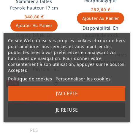
morphologique
Sommier à lattes
Peyrole hauteur 17 cm
282,60 €
340,80 €
Ajouter Au Panier
Ajouter Au Panier
Disponibilité:
En
Disponibilité:
En
rupture de stock
Ce site Web utilise ses propres cookies et ceux de tiers
rupture de stock
pour améliorer nos services et vous montrer des
publicités liées à vos préférences en analysant vos
Sommier à lattes
habitudes de navigation. Pour donner votre
Ce sommier à lattes
confort morphologique.
consentement à son utilisation, appuyez sur le bouton
référence Peyrole est
sommier avec 3 zones
Accepter.
fabriqué dans notre
de conforts, zone
Politique de cookies
Personnaliser les cookies
atelier de tapissier
bassin renforcée.
-35%
décorateur
. Confort
Hauteur de 15 cm avec
J'ACCEPTE
ferme, préconisé pour
lattes recouvertes et
tous les types de
toile de fond. Bandes
JE REFUSE
matelas. Lattes
déco gris chiné sur les
multiplis 100% hêtre
côtés. Sommier à lattes
1er choix. Hauteur de
fabriqué en France à
PLS
caisse 17 cm.
Limoges. Garantie 5