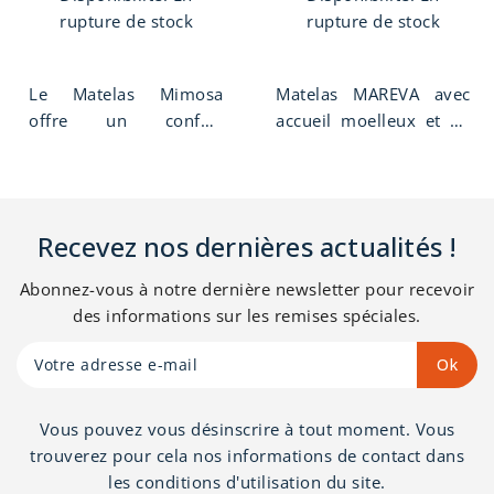
gr/m2. Tissu stretch
rupture de stock
rupture de stock
100%, polyester sans
biocide. Garantie 10
Le Matelas Mimosa
Matelas MAREVA avec
ans, fabriqué en France.
offre un confort
accueil moelleux et un
surprenant, il est dense
soutien ferme. Âme de
et réactif, nous le
15 cm en mousse de
conseillons aux
polyuréthane haute
personnes d'un poids
résilience 55 kg/m3. Le
Recevez nos dernières actualités !
supérieur à 80 kg.
matelas MAREVA se
Accueil et soutien ferme
compose d'une face
Abonnez-vous à notre dernière newsletter pour recevoir
en mousse
hiver laine 500 gr + 18
des informations sur les remises spéciales.
polyuréthane HR 42
mm de mousse de
kg/m3. Hauteur 21,50
confort et 300 gr de
cm. Face hiver laine,
ouate. Sur la face été
face été coton, Garantie
soie & lin 100gr + 18
Vous pouvez vous désinscrire à tout moment. Vous
5 ans, fabriqué en
mm de mousse de
trouverez pour cela nos informations de contact dans
France.
confort et 250 gr de
les conditions d'utilisation du site.
ouate. Hauteur total de