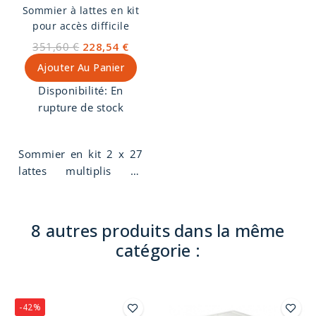
Sommier à lattes en kit
Fabrication Française et
ans.
pour accès difficile
artisanale.
351,60 €
228,54 €
Ajouter Au Panier
Disponibilité:
En
rupture de stock
Sommier en kit 2 x 27
lattes multiplis en
160x200 cm, idéal pour
les accès difficiles,
emballé dans un carton
8 autres produits dans la même
petit volume pour un
catégorie :
transport facile. La
caisse du sommier en
kit est en bois massif
épicéa hauteur 12 cm,
-42%