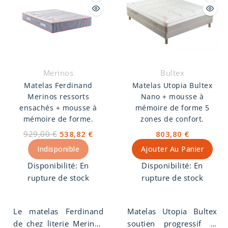
hauteur avec pieds
inclus de 20 cm.
Sommier garantie 5
ans. Disponible en 6
coloris et 3 dimensions.
Bultex
Merinos
Matelas Utopia Bultex
Matelas Ferdinand
Nano + mousse à
Merinos ressorts
mémoire de forme 5
ensachés + mousse à
zones de confort.
mémoire de forme.
803,80 €
929,00 €
538,82 €
Ajouter Au Panier
Indisponible
Disponibilité:
En
Disponibilité:
En
rupture de stock
rupture de stock
Matelas Utopia Bultex
Le matelas Ferdinand
soutien progressif et
de chez literie Merinos