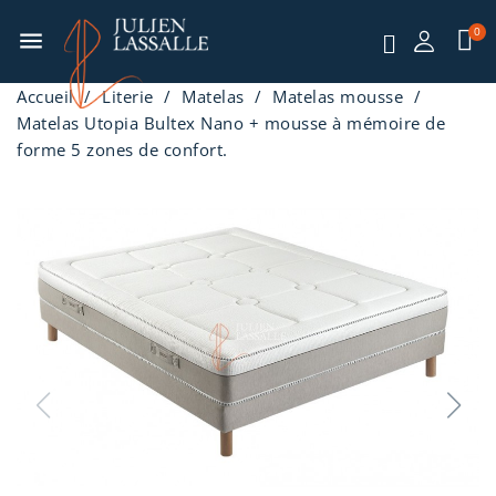
menu
Accueil
Literie
Matelas
Matelas mousse
Matelas Utopia Bultex Nano + mousse à mémoire de
forme 5 zones de confort.