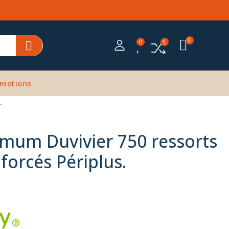
motions
.
mum Duvivier 750 ressorts
forcés Périplus.