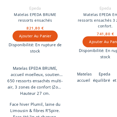
Epeda
Epeda
Matelas EPEDA BRUME
Matelas EPEDA E
ressorts ensachés
ressorts ensachés 3
confort.
821,80 €
741,80 €
Ajouter Au Panier
Ajouter Au Pan
Disponibilité:
En rupture de
Disponibilité:
En ru
stock
stock
Matelas EPEDA BRUME,
Matelas Epeda 
accueil moelleux, soutien
accueil équilibré e
650 ressorts ensachés multi-
ferme.
ferme. Le matela
air, 3 zones de confort (Zone
Embrun est compos
bassin renforcée pour un
Hauteur 27 cm.
suspension de 580 
soutien optimal du bas du
Face hiver Plumil, laine du
ensachés avec 3 z
dos).
Limousin & fibres R'Spire.
confort. Hauteur 26
Face été lin et chanvre.