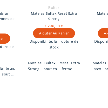
Bultex
mbrun
Matelas Bultex Reset Extra
Matela
 zones de
Strong
1 296,00 €
Ajouter Au Panier
Aj
ier
Disponibilité:
En rupture de
Disponi
pture de
stock
Matelas Bultex Reset Extra
Matelas
Embrun,
Strong soutien ferme et
latex s
t soutien
accueil ferme, hauteur 25
accueil 
s Epeda
cm. Matelas Bultex Reset
cm. Mate
é d'une
Extra Strong âme hybride
latex â
ressorts
matière 100% Bultex Nano 3
latex (
ones de
zones de confort 38 kg/m3 +
cm en 6
 cm. Face
726 ressorts ensachés
confort