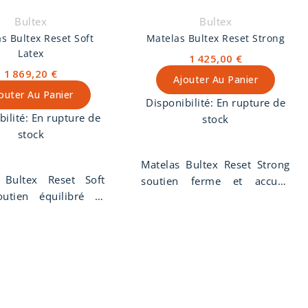
Bultex
Bultex
s Bultex Reset Soft
Matelas Bultex Reset Strong
Latex
1 425,00 €
1 869,20 €
Ajouter Au Panier
outer Au Panier
Disponibilité:
En rupture de
bilité:
En rupture de
stock
stock
Matelas Bultex Reset Strong
 Bultex Reset Soft
soutien ferme et accueil
outien équilibré et
moelleux, hauteur 27 cm.
moelleux, hauteur 29
Matelas Bultex Reset Strong
las Bultex Reset Soft
âme hybride matière 100%
me hybride, 7 cm de
Bultex Nano 5 zones de
4 cm en 60 kg/m3 + 3
confort 38 kg/m3 + 805
5 kg/m3) 3 zones de
ressorts ensachés synergy
 + 2 cm de matière
springs. Garnissages face de