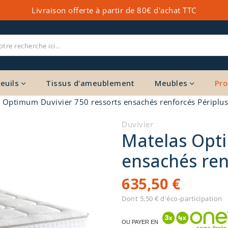
Livraison offerte à partir de 80€ d'achat TTC
euils
Tissus d'ameublement
Meubles
Pro
 Optimum Duvivier 750 ressorts ensachés renforcés Périplus
Duvivier
Matelas Opti
ensachés ren
635,50 €
Dont 5,50 € d'éco-participation
OU PAYER EN