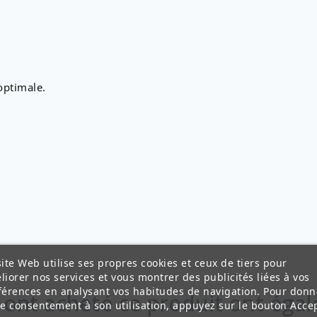
optimale.
ite Web utilise ses propres cookies et ceux de tiers pour
liorer nos services et vous montrer des publicités liées à vos
férences en analysant vos habitudes de navigation. Pour donn
i ont acheté ce produit ont éga
re consentement à son utilisation, appuyez sur le bouton Accep