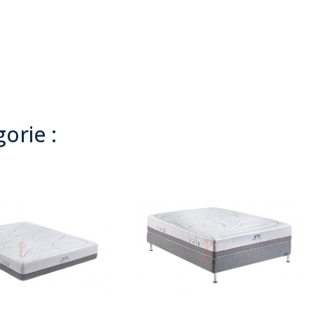
orie :