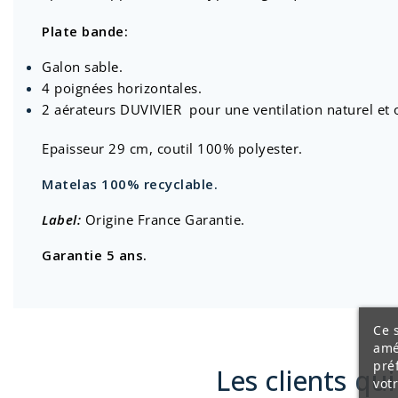
Plate bande:
Galon sable.
4 poignées horizontales.
2 aérateurs DUVIVIER pour une ventilation naturel et 
Epaisseur 29 cm, coutil 100% polyester.
Matelas 100% recyclable.
Label:
Origine France Garantie.
Garantie 5 ans.
Ce s
amé
pré
Les clients qu
vot