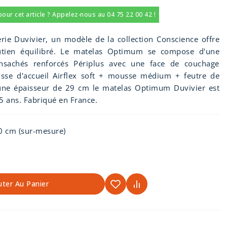
ur cet article ? Appelez-nous au 04 75 22 00 42 !
ie Duvivier, un modèle de la collection Conscience offre
utien équilibré. Le matelas Optimum se compose d'une
nsachés renforcés Périplus avec une face de couchage
se d'accueil Airflex soft + mousse médium + feutre de
une épaisseur de 29 cm le matelas Optimum Duvivier est
5 ans. Fabriqué en France.
 cm (sur-mesure)
uter Au Panier