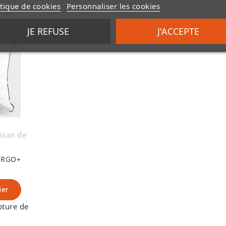
itique de cookies
Personnaliser les cookies
JE REFUSE
J'ACCEPTE
tisan de
 ERGO+
ier
pture de