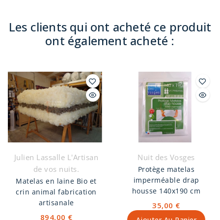
Les clients qui ont acheté ce produit
ont également acheté :
Julien Lassalle L'Artisan
Nuit des Vosges
de vos nuits.
Protège matelas
imperméable drap
Matelas en laine Bio et
housse 140x190 cm
crin animal fabrication
artisanale
35,00 €
894,00 €
Ajouter Au Panier