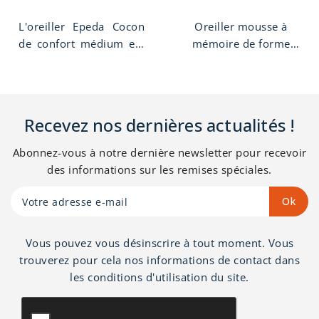
le dos.
L'oreiller Epeda Cocon
Oreiller mousse à
de confort médium est
mémoire de forme
un oreiller en mousse à
viscoélastique 40x60
mémoire de forme
cm. Limite les points de
enrichi à l'huile de ricin.
pression, favorise
De taille 45 x 55 cm
l’endormissement et la
Recevez nos dernières actualités !
l'oreiller Cocon à une
qualité du sommeil.
épaisseur de 12 cm. La
Housse déhoussable et
Abonnez-vous à notre dernière newsletter pour recevoir
1ere housse est
lavable.
des informations sur les remises spéciales.
déhoussable et lavable
à 30°. La mousse à
mémoire de forme
limite les points de
Vous pouvez vous désinscrire à tout moment. Vous
pression, favorise
trouverez pour cela nos informations de contact dans
l’endormissement et la
les conditions d'utilisation du site.
qualité du sommeil. Cet
oreiller Epeda est idéal
pour les personnes qui