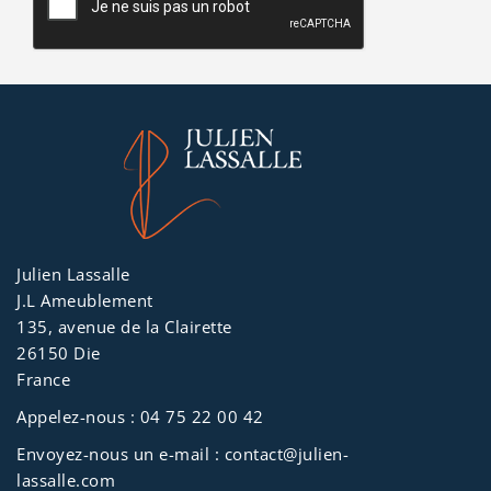
dorment sur le côté, le
dos ou le ventre. La
forme en haricot de cet
oreiller permet de
sortir le bras pour les
personnes qui dorment
sur le côté sans pour
autant rehausser la
position de couchage.
Julien Lassalle
J.L Ameublement
135, avenue de la Clairette
26150 Die
France
Appelez-nous :
04 75 22 00 42
Envoyez-nous un e-mail :
contact@julien-
lassalle.com