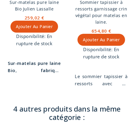
Sur-matelas pure laine
Sommier tapissier à
canard à la
densité
Bio Julien Lassalle
ressorts garnissage crin
choisie. Cet oreiller
végétal pour matelas en
259,02 €
est fabriqué
laine.
Ajouter Au Panier
artisanalement dans
654,80 €
notre atelier de
Disponibilité:
En
Ajouter Au Panier
tapissier décorateur à
rupture de stock
Disponibilité:
En
Die dans la Drôme.
rupture de stock
Sur-matelas pure laine
Bio
,
fabriqué
Le sommier tapissier à
artisanalement et à la
ressorts avec un
main
dans notre atelier
garnissage en crin
de tapissier décorateur
végétal est le sommier
à Die dans la Drôme.
traditionnel des
Un véritable sur-
4 autres produits dans la même
matelas en laine. Il est
matelas écologique
catégorie :
fabriqué à la main dans
et éthique
. Laine issue
notre atelier de
de la variété des
tapissier décorateur à