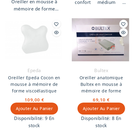
Oreiller en mousse à
confort médium de
mémoire de forme
chez Epeda est un
viscoélastique. Avec
oreiller en mousse à
découpe des cervicales.
mémoire de forme
Housse déhoussable
enrichi à l'huile de ricin.
lavable.
De taille 40 x 60 cm
l'oreiller Nymphéa à
une épaisseur de 12
cm. La 1ere housse est
déhoussable et lavable.
Epeda
Bultex
La mousse à mémoire
Oreiller Epeda Cocon en
Oreiller anatomique
de forme limite les
mousse à mémoire de
Bultex en mousse à
points de pression,
forme viscoélastique
mémoire de forme
favorise
109,00 €
69,10 €
l’endormissement et la
Ajouter Au Panier
Ajouter Au Panier
qualité du sommeil. Cet
oreiller Epeda est idéal
Disponibilité:
9 En
Disponibilité:
8 En
pour les personnes qui
stock
stock
dorment sur le côté ou