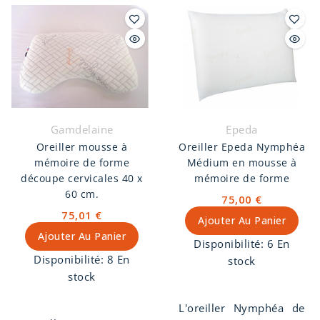
moutons des Préalpes
Die dans la Drôme.
du sud. Coutil en 100%
Sommier avec
coton uni.
suspension ressorts
Lyonnais et garnissage
naturel. Il apporte de la
souplesse au matelas.
Disponible en coutil
Gamdelaine
Epeda
rayé 100% coton ou en
Oreiller mousse à
Oreiller Epeda Nymphéa
unis 100% coton, 10
mémoire de forme
Médium en mousse à
coloris aux choix.
découpe cervicales 40 x
mémoire de forme
60 cm.
75,00 €
75,01 €
Ajouter Au Panier
Ajouter Au Panier
Disponibilité:
6 En
Disponibilité:
8 En
stock
stock
L'oreiller Nymphéa de