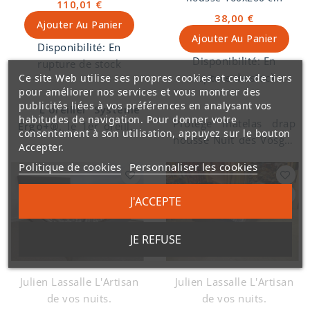
110,01 €
des Préalpes du sud,
38,00 €
nous la récoltons chez
Ajouter Au Panier
Ajouter Au Panier
les éleveurs ovins de
Disponibilité:
En
notre région du Diois.
Disponibilité:
En
rupture de stock
Le crin animal se
rupture de stock
Ce site Web utilise ses propres cookies et ceux de tiers
compose poils de porc
pour améliorer nos services et vous montrer des
publicités liées à vos préférences en analysant vos
et queue de cheval.
L'oreiller Système
habitudes de navigation. Pour donner votre
Protège matelas drap
Coutil en 100% coton
Ergo+®
, le 1er oreiller
consentement à son utilisation, appuyez sur le bouton
housse Nuit des Vosges
rayés labellisé Oeko-tex
modulable. Avec le
Accepter.
160 x 200 cm. Molleton
standard 100.
confort ergonomique
Politique de cookies
Personnaliser les cookies
imperméable, 1 face
de la plume et les
100% coton
avantages
J'ACCEPTE
contrecollée
hypoallergénique du
imperméable.
synthétique.
La
JE REFUSE
combinaison unique
,
sur mesure d'une
housse avec un piquage
Julien Lassalle L'Artisan
Julien Lassalle L'Artisan
ergonomique et d'un
de vos nuits.
de vos nuits.
noyau de plume de