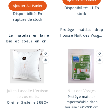
Ajouter Au Panier
Disponibilité:
11 En
Disponibilité:
En
stock
rupture de stock
Protège matelas drap
Le matelas en laine
housse Nuit des Vosges
Bio et coeur en crin
140 x 190 cm. Molleton
animal
et un matelas
imperméable, 1 face
plus ferme et plus
100% coton
stable.
Il est f
abriqué
contrecollée
artisanalement et à la
imperméable.
main
dans notre atelier
de tapissier décorateur
à Die dans la Drôme.
Le
véritable matelas
Julien Lassalle L'Artisan
Nuit des Vosges
écologique et
de vos nuits.
Protège matelas
éthique
. Laine issue de
imperméable drap
Oreiller Système ERGO+
la variété des moutons
housse 160x200 cm