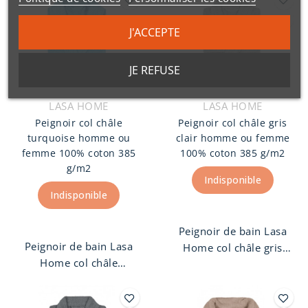
poches.
peigné 385 g/m2.
Peignoir unisexe
J'ACCEPTE
finition col Châle avec
ceinture et deux
JE REFUSE
poches.
LASA HOME
LASA HOME
Peignoir col châle
Peignoir col châle gris
turquoise homme ou
clair homme ou femme
femme 100% coton 385
100% coton 385 g/m2
g/m2
Indisponible
Indisponible
Peignoir de bain Lasa
Peignoir de bain Lasa
Home col châle gris
Home col châle
clair homme ou femme,
turquoise homme ou
100% coton peigné 385
femme, 100% coton
g/m2. Peignoir unisexe