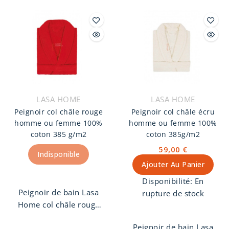
Anthracite homme ou
finition col Châle avec
femme, 100% coton
ceinture et deux
peigné 385 g/m2.
poches.
Peignoir unisexe
finition col Châle avec
ceinture et deux
poches.
LASA HOME
LASA HOME
Peignoir col châle rouge
Peignoir col châle écru
homme ou femme 100%
homme ou femme 100%
coton 385 g/m2
coton 385g/m2
59,00 €
Indisponible
Ajouter Au Panier
Disponibilité:
En
Peignoir de bain Lasa
rupture de stock
Home col châle rouge
homme ou femme,
Peignoir de bain Lasa
100% coton peigné 385