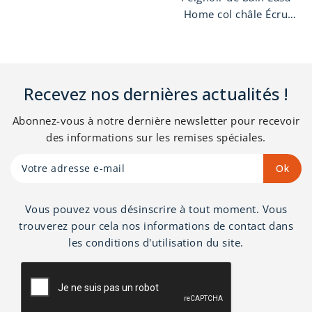
Home col châle Écru
g/m2. Peignoir unisexe
homme ou femme,
finition col Châle avec
100% coton peigné 385
ceinture et deux
g/m2. Peignoir unisexe
poches.
finition col Châle avec
Recevez nos dernières actualités !
ceinture et deux
poches.
Abonnez-vous à notre dernière newsletter pour recevoir
des informations sur les remises spéciales.
Vous pouvez vous désinscrire à tout moment. Vous
trouverez pour cela nos informations de contact dans
les conditions d'utilisation du site.