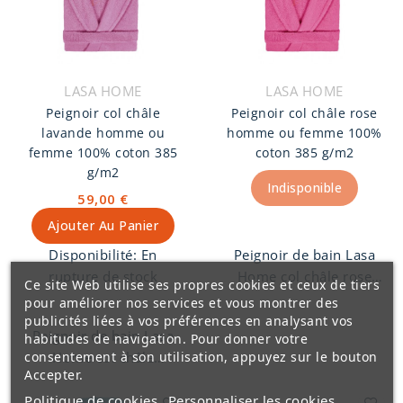
LASA HOME
LASA HOME
Peignoir col châle
Peignoir col châle rose
lavande homme ou
homme ou femme 100%
femme 100% coton 385
coton 385 g/m2
g/m2
Indisponible
59,00 €
Ajouter Au Panier
Disponibilité:
En
Peignoir de bain Lasa
rupture de stock
Home col châle rose
Ce site Web utilise ses propres cookies et ceux de tiers
homme ou femme,
pour améliorer nos services et vous montrer des
100% coton peigné 385
publicités liées à vos préférences en analysant vos
Peignoir de bain Lasa
habitudes de navigation. Pour donner votre
g/m2. Peignoir unisexe
consentement à son utilisation, appuyez sur le bouton
Home col châle
finition col Châle avec
Accepter.
Lavande homme ou
ceinture et deux
Politique de cookies
Personnaliser les cookies
femme, 100% coton