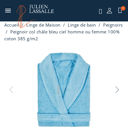
menu
Accueil
Linge de Maison
Linge de bain
Peignoirs
Peignoir col châle bleu ciel homme ou femme 100%
coton 385 g/m2