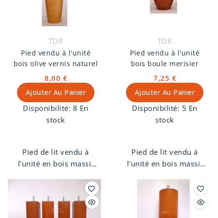
TDR
TDR
Pied vendu à l'unité
Pied vendu à l'unité
bois olive vernis naturel
bois boule merisier
8,00 €
7,25 €
Ajouter Au Panier
Ajouter Au Panier
Disponibilité:
8 En
Disponibilité:
5 En
stock
stock
Pied de lit vendu à
Pied de lit vendu à
l'unité en bois massif
l'unité en bois massif
de hêtre, forme olive,
de hêtre, forme boule,
finition vernis naturel.
finition merisier. Pas de
Pas de vis 8 mm.
vis 8 mm.