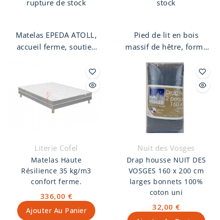
rupture de stock
stock
Matelas EPEDA ATOLL,
Pied de lit en bois
accueil ferme, soutien
massif de hêtre, forme
ferme. 570 ressorts
carré, finition noyer.
ensachés multi-air, 3
Pas de vis 8 mm.
zones de confort.
Hauteur 25 cm. Face
hiver laine de France,
fibres polyester,
mousse Ond’Air. Face
été lin et chanvre de
Literie Cofel
Nuit des Vosges
France, mousse de
Matelas Haute
Drap housse NUIT DES
confort 8 mm, fibres
Résilience 35 kg/m3
VOSGES 160 x 200 cm
polyester.
confort ferme.
larges bonnets 100%
coton uni
336,00 €
32,00 €
Ajouter Au Panier