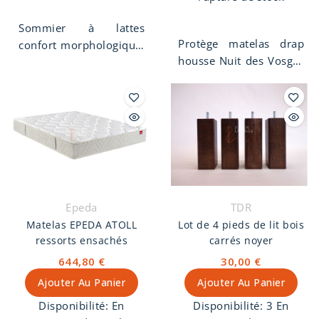
Sommier à lattes
Protège matelas drap
confort morphologique.
housse Nuit des Vosges
sommier avec 3 zones
160 x 200 cm. Molleton
de conforts, zone
imperméable, 1 face
bassin renforcée.
100% coton
Hauteur de 15 cm avec
contrecollée
lattes recouvertes et
imperméable.
toile de fond. Bandes
déco gris chiné sur les
côtés. Sommier à lattes
fabriqué en France à
Epeda
TDR
Limoges. Garantie 5
Matelas EPEDA ATOLL
Lot de 4 pieds de lit bois
ans.
ressorts ensachés
carrés noyer
644,80 €
30,00 €
Ajouter Au Panier
Ajouter Au Panier
Disponibilité:
En
Disponibilité:
3 En