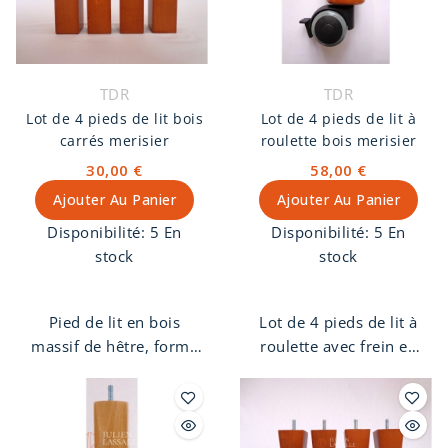
TDR
TDR
Lot de 4 pieds de lit bois
Lot de 4 pieds de lit à
carrés merisier
roulette bois merisier
30,00 €
58,00 €
Ajouter Au Panier
Ajouter Au Panier
Disponibilité:
5 En
Disponibilité:
5 En
stock
stock
Pied de lit en bois
Lot de 4 pieds de lit à
massif de hêtre, forme
roulette avec frein en
carré, finition merisier.
bois massif de hêtre.
Pas de vis 8 mm.
Finition merisier.
Roulette en pvc avec
frein.