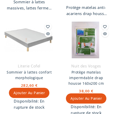
Sommier à lattes
Protège matelas anti-
massives, lattes fermes,
acariens drap housse
hauteur 14 cm, tissu en
160x200 cm. Molleton
jacquard blanc.
100% coton, fabriqué
Sommier garanti 5 ans.
en France, dans les
Fabriqué en France.
Vosges, lavable à 60°.
Literie Cofel
Nuit des Vosges
Sommier à lattes confort
Protège matelas
morphologique
imperméable drap
housse 160x200 cm
282,60 €
38,00 €
Ajouter Au Panier
Ajouter Au Panier
Disponibilité:
En
Disponibilité:
En
rupture de stock
rupture de stock