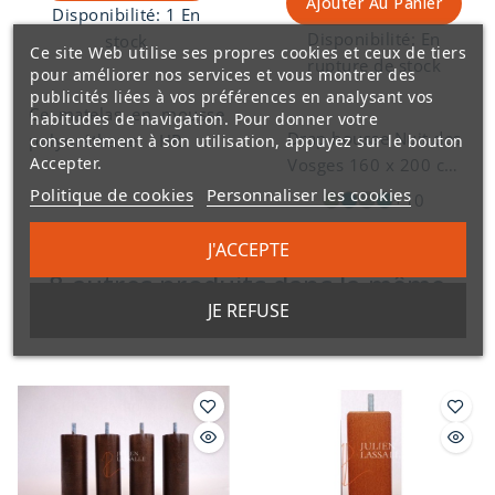
Ajouter Au Panier
Disponibilité:
1 En
Disponibilité:
En
stock
Ce site Web utilise ses propres cookies et ceux de tiers
rupture de stock
pour améliorer nos services et vous montrer des
publicités liées à vos préférences en analysant vos
Ce matelas en mousse
habitudes de navigation. Pour donner votre
Drap housse Nuit des
polyuréthane HR 35
consentement à son utilisation, appuyez sur le bouton
Accepter.
Vosges 160 x 200 cm
kg/m3 d'une épaisseur
larges bonnets 100%
de 18,5 cm et d'un
Politique de cookies
Personnaliser les cookies
+10
coton de couleur unie,
confort ferme est
drap housse Nuit des
fabriqué à Limoges.
J'ACCEPTE
Vosges de fabrication
Face hiver laine et face
8 autres produits dans la même
Française.
été coton. Tissu sans
catégorie :
JE REFUSE
traitement BIOCIDE.
Matelas d'un très bon
rapport qualité prix.