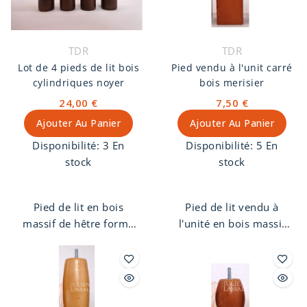
TDR
TDR
Lot de 4 pieds de lit bois
Pied vendu à l'unit carré
cylindriques noyer
bois merisier
24,00 €
7,50 €
Ajouter Au Panier
Ajouter Au Panier
Disponibilité:
3 En
Disponibilité:
5 En
stock
stock
Pied de lit en bois
Pied de lit vendu à
massif de hêtre forme
l'unité en bois massif
cylindrique, finition
de hêtre, forme carré,
noyer. Pas de vis 8 mm.
finition merisier. Pas de
vis 8 mm.