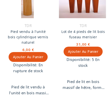
TDR
TDR
Pied vendu à l'unité
Lot de 4 pieds de lit bois
bois cylindrique vernis
fuseau merisier
naturel
31,00 €
6,00 €
Ajouter Au Panier
Ajouter Au Panier
Disponibilité:
5 En
Disponibilité:
En
stock
rupture de stock
Pied de lit en bois
Pied de lit vendu à
massif de hêtre, forme
l'unité en bois massif
fuseau, finition
de hêtre, forme
merisier. Pas de vis 8
cylindrique, finition
mm.