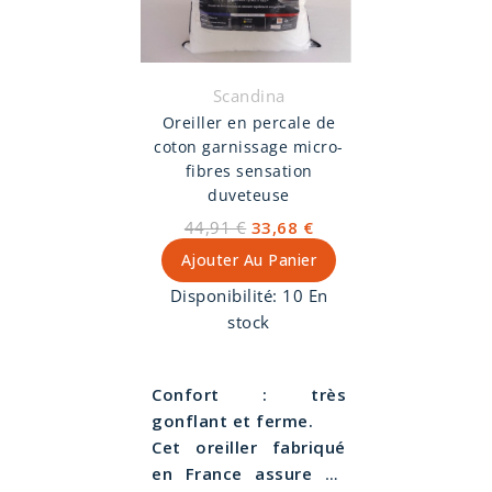
est tissé dans les
enveloppe 100% coton
Vosges. Les plumes
tissée dans les Vosges.
proviennent des
Diamètre de 22 cm.
Pyrénées elles sont
Choisissez votre confort
Scandina
neuves et stérilisées à
entre souple, ferme ou
Oreiller en percale de
minimum 120° pour
extra-ferme. Découvrez
coton garnissage micro-
prévenir tout risque
aussi tous nos
lits sur-
fibres sensation
d'allergie.
mesure
que vous nous
duveteuse
proposons.
44,91 €
33,68 €
Ajouter Au Panier
Disponibilité:
10 En
stock
Confort : très
gonflant et ferme.
Cet oreiller fabriqué
en France assure un