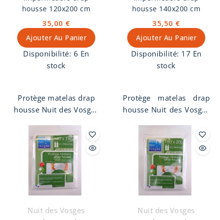
housse 120x200 cm
housse 140x200 cm
35,00 €
35,50 €
Ajouter Au Panier
Ajouter Au Panier
Disponibilité:
6 En
Disponibilité:
17 En
stock
stock
Protège matelas drap
Protège matelas drap
housse Nuit des Vosges
housse Nuit des Vosges
120 x 200 cm. Molleton
140 x 200 cm. Molleton
imperméable, 1 face
imperméable, 1 face
100% coton
100% coton
contrecollée
contrecollée
imperméable.
imperméable.
Nuit des Vosges
Nuit des Vosges