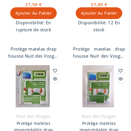
27,50 €
27,00 €
Ajouter Au Panier
Ajouter Au Panier
Disponibilité:
En
Disponibilité:
12 En
rupture de stock
stock
Protège matelas drap
Protège matelas drap
housse Nuit des Vosges
housse Nuit des Vosges
80 x 200 cm. Molleton
80 x 190 cm. Molleton
imperméable, 1 face
imperméable, 1 face
100% coton
100% coton
contrecollée
contrecollée
imperméable.
imperméable.
Nuit des Vosges
Nuit des Vosges
Protège matelas
Protège matelas
imperméable drap
imperméable drap