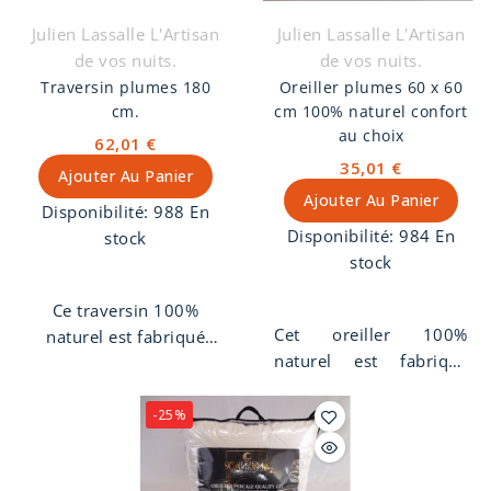
Julien Lassalle L'Artisan
Julien Lassalle L'Artisan
de vos nuits.
de vos nuits.
Traversin plumes 180
Oreiller plumes 60 x 60
cm.
cm 100% naturel confort
au choix
62,01 €
35,01 €
Ajouter Au Panier
Ajouter Au Panier
Disponibilité:
988 En
Disponibilité:
984 En
stock
stock
Ce traversin 100%
Cet oreiller 100%
naturel est fabriqué
naturel est fabriqué
artisanalement dans
dans notre atelier de
notre atelier de
tapissier décorateur.
tapissier décorateur.
-25%
Taille 60x60 cm. Nous
Garnissage 100%
utilisons un coton qui
plumes de canard et