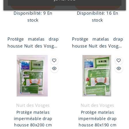
Ajouter Au Panier
Ajouter Au Panier
Disponibilité:
9 En
Disponibilité:
16 En
stock
stock
Protège matelas drap
Protège matelas drap
housse Nuit des Vosges
housse Nuit des Vosges
120 x 190 cm. Molleton
90 x 190 cm. Molleton
imperméable, 1 face
imperméable, 1 face
100% coton
100% coton
contrecollée
contrecollée
imperméable.
imperméable.
Nuit des Vosges
Nuit des Vosges
Protège matelas
Protège matelas
imperméable drap
imperméable drap
housse 80x200 cm
housse 80x190 cm