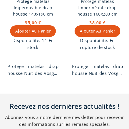
Protège matelas
Protège matelas
imperméable drap
imperméable drap
housse 140x190 cm
housse 160x200 cm
35,00 €
38,00 €
Ajouter Au Panier
Ajouter Au Panier
Disponibilité:
11 En
Disponibilité:
En
stock
rupture de stock
Protège matelas drap
Protège matelas drap
housse Nuit des Vosges
housse Nuit des Vosges
140 x 190 cm. Molleton
160 x 200 cm. Molleton
imperméable, 1 face
imperméable, 1 face
100% coton
100% coton
contrecollée
contrecollée
Recevez nos dernières actualités !
imperméable.
imperméable.
Abonnez-vous à notre dernière newsletter pour recevoir
des informations sur les remises spéciales.