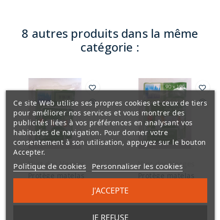
bon maintien et
retrouve rapidement
son gonflant. Son
8 autres produits dans la même
garnissage 100%
catégorie :
polyester micro-fibres
sensation duveteuse
imite le confort du
duvet. L'enveloppe est
en percale de coton
Ce site Web utilise ses propres cookies et ceux de tiers
91 fils.
pour améliorer nos services et vous montrer des
publicités liées à vos préférences en analysant vos
habitudes de navigation. Pour donner votre
consentement à son utilisation, appuyez sur le bouton
Accepter.
Nuit des Vosges
Nuit des Vosges
Politique de cookies
Personnaliser les cookies
Protège matelas
Protège matelas
imperméable drap
imperméable drap
J'ACCEPTE
housse 120x190 cm
housse 90x190 cm
33,00 €
28,50 €
JE REFUSE