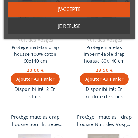
J'ACCEPTE
JE REFUSE
Nuit des Vosges
Nuit des Vosges
Protège matelas drap
Protège matelas
housse 100% coton
imperméable drap
60x140 cm
housse 60x140 cm
20,00 €
23,50 €
Ajouter Au Panier
Ajouter Au Panier
Disponibilité:
2 En
Disponibilité:
En
stock
rupture de stock
Protège matelas drap
Protège matelas drap
housse pour lit Bébé
housse Nuit des Vosges
60x140 cm en 100%
60x140 cm. Molleton