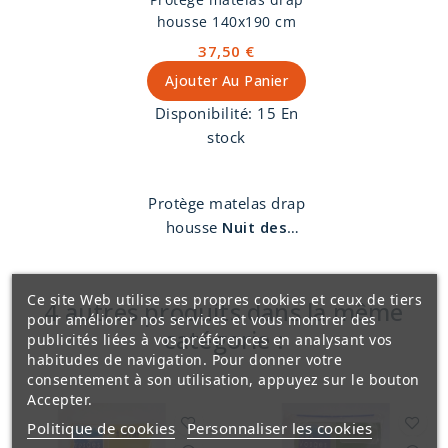
housse 140x190 cm
37,50 €
Ajouter Au Panier
Disponibilité:
15 En
stock
Protège matelas drap
housse
Nuit des
Vosges
140 x 190 cm.
Molleton 100% coton.
Lavable à 95°
Ce site Web utilise ses propres cookies et ceux de tiers
4 autres produits dans la même
pour améliorer nos services et vous montrer des
catégorie :
publicités liées à vos préférences en analysant vos
habitudes de navigation. Pour donner votre
consentement à son utilisation, appuyez sur le bouton
Accepter.
Politique de cookies
Personnaliser les cookies