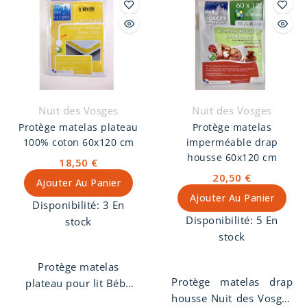
coton. Fabriqué en
imperméable, 1 face
France, lavable à 95°.
100% coton
contrecollée
imperméable.
Nuit des Vosges
Nuit des Vosges
Protège matelas plateau
Protège matelas
100% coton 60x120 cm
imperméable drap
housse 60x120 cm
18,50 €
20,50 €
Ajouter Au Panier
Ajouter Au Panier
Disponibilité:
3 En
Disponibilité:
5 En
stock
stock
Protège matelas
Protège matelas drap
plateau pour lit Bébé
housse Nuit des Vosges
60x120 cm en 100%