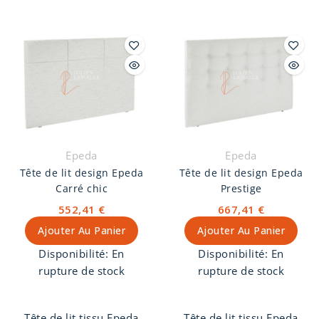
de lit est en bois massif
préserver votre sol.
de pin + panneau de
particules et mousse
polyuréthane.
Personnalisez votre tête
de lit avec 10 coloris
aux choix. Tissu 100%
coton 1/2 natté. Modèle
à fixer au sommier par
Epeda
Epeda
glissières. Hauteur total
Tête de lit design Epeda
Tête de lit design Epeda
de la tête de lit : 120
Carré chic
Prestige
cm. Ce modèle repose
552,41 €
667,41 €
au sol.
Ajouter Au Panier
Ajouter Au Panier
Disponibilité:
En
Disponibilité:
En
rupture de stock
rupture de stock
Tête de lit tissu Epeda
Tête de lit tissu Epeda