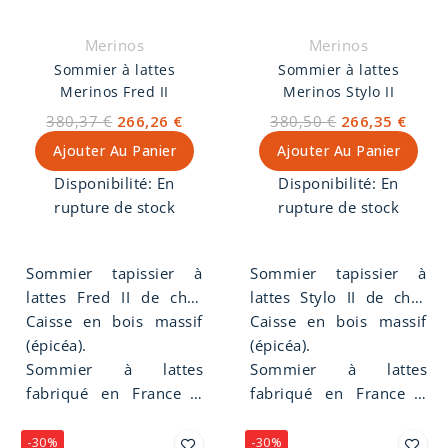
Merinos
Merinos
Sommier à lattes
Sommier à lattes
Merinos Fred II
Merinos Stylo II
380,37 €
266,26 €
380,50 €
266,35 €
Ajouter Au Panier
Ajouter Au Panier
Disponibilité:
En
Disponibilité:
En
rupture de stock
rupture de stock
Sommier tapissier à
Sommier tapissier à
lattes Fred II de chez
lattes Stylo II de chez
Merinos. Hauteur de 14
Caisse en bois massif
Merinos. Hauteur de 14
Caisse en bois massif
cm, suspension lattes
(épicéa).
cm, suspension lattes
(épicéa).
rigides en bois massif
Sommier à lattes
rigides en bois massif
Sommier à lattes
d'épicéa, confort ferme.
fabriqué en France à
d'épicéa, confort ferme.
fabriqué en France à
Limoges.
Limoges.
-30%
-30%