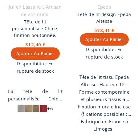
vis. Hauteur total de la
Julien Lassalle L'Artisan
Epeda
tête de lit : 100 cm.
de vos nuits.
Tête de lit design Epeda
Altesse
Tête de lit
personnalisée Chloé,
578,41 €
finition boutonnée.
Ajouter Au Panier
312,40 €
Disponibilité:
En
Ajouter Au Panier
rupture de stock
Disponibilité:
En
rupture de stock
Tête de lit tissu Epeda
Altesse. Hauteur 120
La tête de lit
Forme contemporaine
cm, épaisseur 8 cm,
personnalisée Chloé,
structure en Bois MDF.
et plusieurs tissus au
modèle boutonnés
choix. Lignes élégantes,
Fixation murale incluse
Existe en 4 largeurs.
+6
fabriqué dans notre
passage de plinthe et
(fixations possibles :
atelier d'artisan
Fabriqué en France à
murales, sommier, à
mousse de confort
tapissier décorateur. La
poser contre le mur).
Limoges.
structure de cette tête
Patins plastiques pour