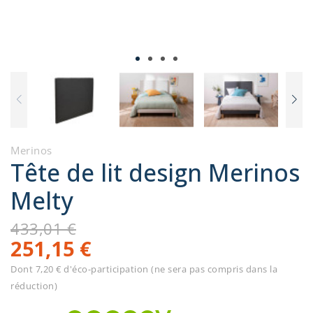
Merinos
Tête de lit design Merinos
Melty
433,01 €
251,15 €
Dont 7,20 € d'éco-participation (ne sera pas compris dans la
réduction)