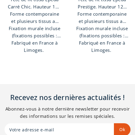
Carré Chic. Hauteur 120
Prestige. Hauteur 120
Forme contemporaine
cm, épaisseur 6 cm,
Forme contemporaine
cm, épaisseur 12 cm,
structure en Bois MDF.
et plusieurs tissus au
structure en Bois MDF.
et plusieurs tissus au
Fixation murale incluse
choix. Finition soignée,
Existe en 4 largeurs.
Fixation murale incluse
Existe en 4 largeurs.
choix. Finition
passage de plinthe et
(fixations possibles :
capitonnée élégante,
(fixations possibles :
Fabriqué en France à
murales, sommier, à
mousse de confort
passage de plinthe et
Fabriqué en France à
murales, sommier, à
poser contre le mur).
Limoges.
poser contre le mur).
mousse de confort
Limoges.
Patins plastiques pour
Patins plastiques pour
préserver votre sol.
préserver votre sol.
Recevez nos dernières actualités !
Abonnez-vous à notre dernière newsletter pour recevoir
des informations sur les remises spéciales.