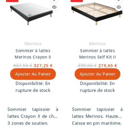
Merinos
Merinos
Sommier à lattes
Sommier à lattes
Merinos Crayon II
Merinos Self Kit II
467,50 €
327,25 €
399,50 €
279,65 €
Ajouter Au Panier
Ajouter Au Panier
Disponibilité:
En
Disponibilité:
En
rupture de stock
rupture de stock
Sommier tapissier à
Sommier tapissier à
lattes Crayon II de chez
lattes Merinos. Hauteur
Merinos. Hauteur de 16
3 zones de soutien.
de 15cm, suspension
Caisse en pin maritime.