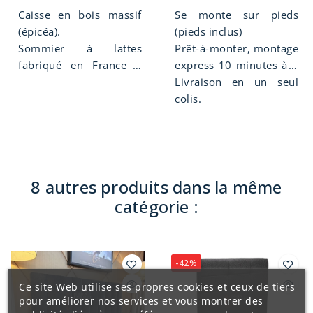
cm, suspension lattes
lattes multiplis, confort
Caisse en bois massif
Se monte sur pieds
multiplis (+ 2 lattes de
équilibré.
(épicéa).
(pieds inclus)
renfort en bois massif
Sommier à lattes
Prêt-à-monter, montage
d'épicéa en 140x190
fabriqué en France à
express 10 minutes à 1
cm), confort medium.
Limoges.
seule personne, sans
Livraison en un seul
outil.
colis.
8 autres produits dans la même
catégorie :
-42%
Ce site Web utilise ses propres cookies et ceux de tiers
pour améliorer nos services et vous montrer des