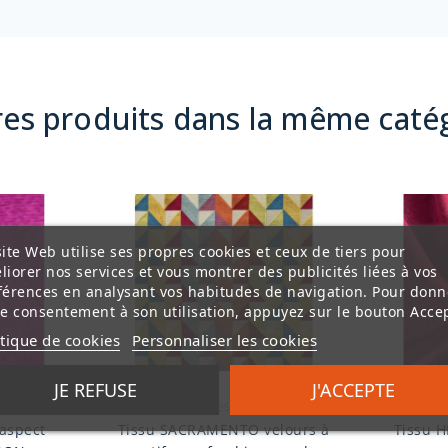
res produits dans la même catég
ite Web utilise ses propres cookies et ceux de tiers pour
liorer nos services et vous montrer des publicités liées à vos
férences en analysant vos habitudes de navigation. Pour donn
re consentement à son utilisation, appuyez sur le bouton Accep
itique de cookies
Personnaliser les cookies
JE REFUSE
J'ACCEPTE
08
Chanée Deschemaker
aspect
Tissu SACRAMENTO velours à
Tissu H