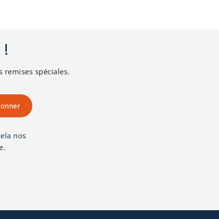
 !
s remises spéciales.
ela nos
e.