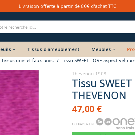
Livraison offerte à partir de 80€ d'achat TTC
euils
Tissus d'ameublement
Meubles
Pro
Tissus unis et faux unis.
Tissu SWEET LOVE aspect velou
Thevenon 1908
Tissu SWEET 
THEVENON
47,00 €
OU PAYER EN