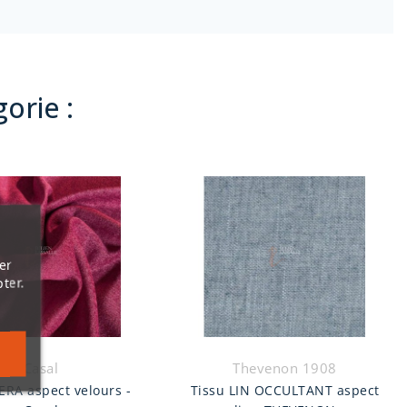
orie :
er
ter.
Casal
Thevenon 1908
ERA aspect velours -
Tissu LIN OCCULTANT aspect