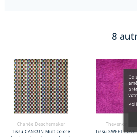
8 aut
Ce s
amé
pré
vot
Pol
Thevenon 19
Chanée Deschemaker
Tissu SWEET LOVE 
Tissu CANCUN Multicolore