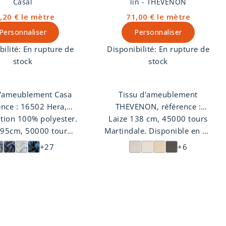
Casal
lin - THEVENON
,20 €
le mètre
71,00 €
le mètre
Personnaliser
Personnaliser
bilité:
En rupture de
Disponibilité:
En rupture de
stock
stock
d'ameublement Casa
Tissu d'ameublement
ence : 16502 Hera,
THEVENON, référence :
tion 100% polyester.
ct velours uni. Le
23059 Lin occultant , aspect
Laize 138 cm, 45000 tours
295cm, 50000 tours
Hera de Casal est à
Martindale. Disponible en 10
lin. Le tissu Lin occultant de
le. Disponible en 31
ser sur coussins et
Thevenon est idéal pour un
coloris.
+27
+6
rideaux.
coloris.
usage rideaux.