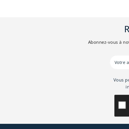
Velours thermique idéal pour
la confection de rideaux.
R
Abonnez-vous à notr
Vous p
i