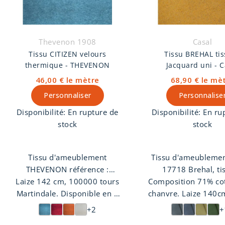
Thevenon 1908
Casal
Tissu CITIZEN velours
Tissu BREHAL ti
thermique - THEVENON
Jacquard uni - C
46,00 €
le mètre
68,90 €
le mè
Personnaliser
Personnalise
Disponibilité:
En rupture de
Disponibilité:
En ru
stock
stock
Tissu d'ameublement
Tissu d'ameublemen
THEVENON référence :
17718 Brehal, ti
Laize 142 cm, 100000 tours
22699 CITIZEN velours
Composition 71% co
Jacquard uni. Le tis
Martindale. Disponible en 7
thermique. Un tissu double
chanvre. Laize 140c
de Casal est à utili
face, tendrement gratté d'un
coloris.
tours Martindale. D
sièges et ridea
+2
+
coté, et duveteux de l'autre.
en 14 colori