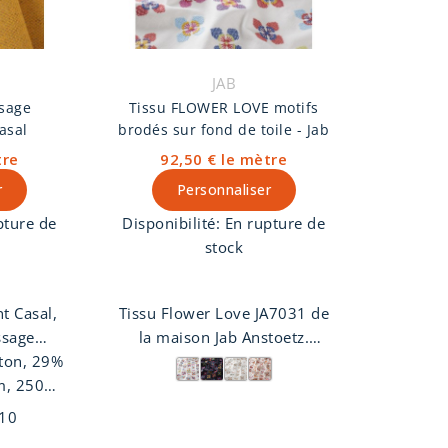
JAB
ssage
Tissu FLOWER LOVE motifs
asal
brodés sur fond de toile - Jab
tre
92,50 €
le mètre
r
Personnaliser
pture de
Disponibilité:
En rupture de
stock
t Casal,
Tissu Flower Love JA7031 de
ssage
la maison Jab Anstoetz.
ton, 29%
su Brehal
Motifs brodés sur fond de
m, 25000
ser sur
toile imitation lin. A utiliser
isponible
ux.
en rideaux et coussins
10
s
décoratifs. 4 coloris.