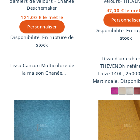
velours- THEV
damiers de velours - Chanée
Deschemaker
47,00 €
le mè
121,00 €
le mètre
Personnalise
Personnaliser
Disponibilité:
En ru
Disponibilité:
En rupture de
stock
stock
Tissu d'ameubl
Tissu Cancun Multicolore de
THEVENON référe
la maison Chanée
11779 SWEET LOVE,
Laize 140L, 25000
Deschemaker. Damiers de
Martindale. Disponi
velours. Tissu velo
velours multicolores sur
avec de beaux refle
coloris.
fond jacquard. A utiliser sur
brillance ostenta
sièges et rideaux.
Convient aux ca
comme aux rideau
coussins.