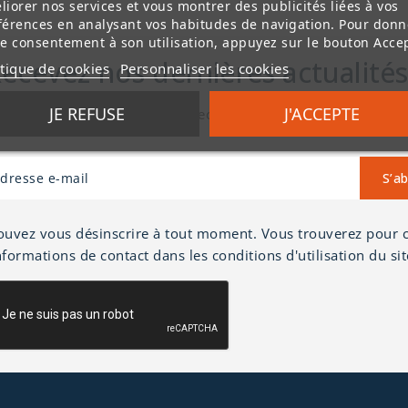
liorer nos services et vous montrer des publicités liées à vos
férences en analysant vos habitudes de navigation. Pour donn
re consentement à son utilisation, appuyez sur le bouton Accep
ecevez nos dernières actualités
itique de cookies
Personnaliser les cookies
JE REFUSE
J'ACCEPTE
e dernière newsletter pour recevoir des informations sur le
ouvez vous désinscrire à tout moment. Vous trouverez pour c
nformations de contact dans les conditions d'utilisation du sit