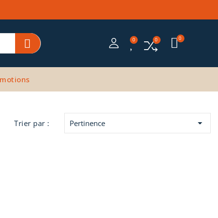
motions

Trier par :
Pertinence