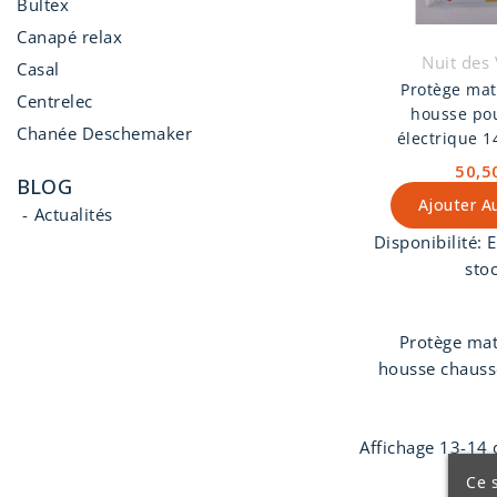
Bultex
Canapé relax
Nuit des
Casal
Protège mat
Centrelec
housse pou
Chanée Deschemaker
électrique 
50,5
BLOG
Ajouter A
Actualités
Disponibilité:
E
sto
Protège mat
housse chaus
Vosges
pou
électrique 14
Affichage 13-14 d
Molleton 10
Lavable 
Ce s