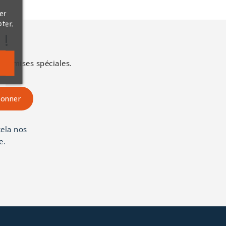
er
ter.
 !
s remises spéciales.
ela nos
e.