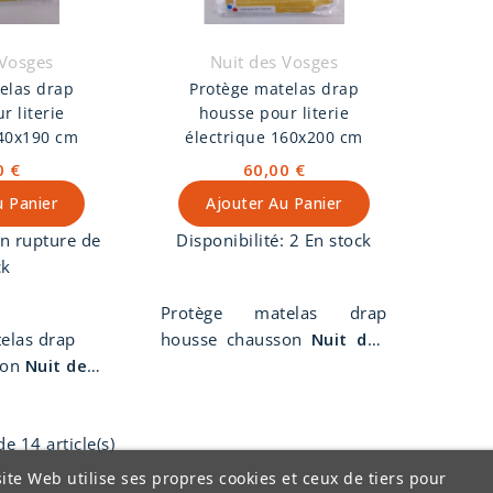
 Vosges
Nuit des Vosges
elas drap
Protège matelas drap
r literie
housse pour literie
140x190 cm
électrique 160x200 cm
0 €
60,00 €
u Panier
Ajouter Au Panier
n rupture de
Disponibilité:
2 En stock
ck
Protège matelas drap
elas drap
housse chausson
Nuit des
son
Nuit des
Vosges
pour literie
r literie
électrique 160 x 200 cm.
0 x 190 cm.
Molleton 100% coton.
e 14 article(s)
0% coton.
Lavable à 95°.
à 95°.
ite Web utilise ses propres cookies et ceux de tiers pour