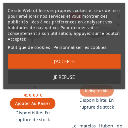
Ce site Web utilise ses propres cookies et ceux de tiers
pour améliorer nos services et vous montrer des
-42%
publicités liées à vos préférences en analysant vos
habitudes de navigation. Pour donner votre
consentement à son utilisation, appuyez sur le bouton
Accepter.
Politique de cookies
Personnaliser les cookies
PLS
Merinos
J'ACCEPTE
Matelas RELINA 667
Matelas Hubert Merinos
ressorts ensachés +
ressorts ensachés
JE REFUSE
mousse à mémoire de
485,00 €
281,30 €
forme
Indisponible
450,00 €
Disponibilité:
En
Ajouter Au Panier
rupture de stock
Disponibilité:
En
rupture de stock
Le matelas Hubert de