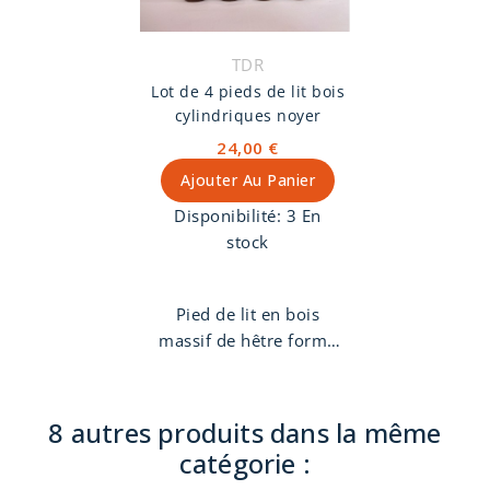
multiplis 100% hêtre
1er choix. Hauteur de
TDR
caisse 17 cm.
Lot de 4 pieds de lit bois
Fabrication Française et
cylindriques noyer
artisanale.
24,00 €
Ajouter Au Panier
Disponibilité:
3 En
stock
Pied de lit en bois
massif de hêtre forme
cylindrique, finition
noyer. Pas de vis 8 mm.
8 autres produits dans la même
catégorie :