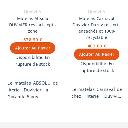
origine France, mousse
de confort 8mm et
Duvivier
Duvivier
fibres polyester. Coutil
Matelas Absolu
Matelas Carnaval
stretch sans
DUVIVIER ressorts opti-
Duvivier Durev ressorts
traitement.
zone
ensachés et 100%
recyclable
378,30 €
403,00 €
Ajouter Au Panier
Ajouter Au Panier
Disponibilité:
En
Disponibilité:
En
rupture de stock
rupture de stock
Le matelas ABSOLU de
Le matelas Carnaval de
literie Duvivier a un
chez literie Duvivier
confort tonique et
Garantie 5 ans.
Durev offre un accueil
ferme. Sa suspension et
ferme et un soutien
sa zone lombaire
ferme. Le matelas
renforcée assure une
carnaval se compose
fonction suspensive