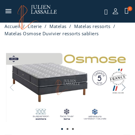
menu
Accueil
Literie
Matelas
Matelas ressorts
Matelas Osmose Duvivier ressorts sabliers