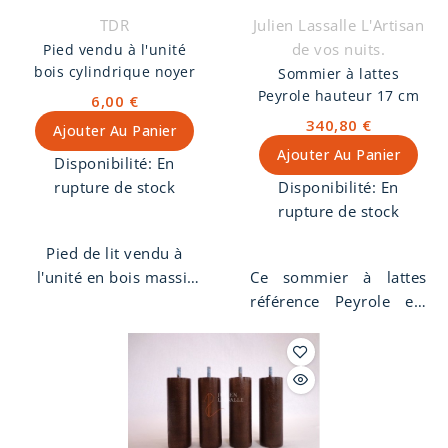
TDR
Julien Lassalle L'Artisan
de vos nuits.
Pied vendu à l'unité
bois cylindrique noyer
Sommier à lattes
Peyrole hauteur 17 cm
6,00 €
340,80 €
Ajouter Au Panier
Ajouter Au Panier
Disponibilité:
En
rupture de stock
Disponibilité:
En
rupture de stock
Pied de lit vendu à
l'unité en bois massif
Ce sommier à lattes
de hêtre, forme
référence Peyrole est
cylindrique, finition
fabriqué dans notre
noyer. Pas de vis 8 mm.
atelier de tapissier
décorateur
. Confort
ferme, préconisé pour
tous les types de
matelas. Lattes