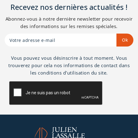
d'une suspensions en
robuste et ferme. Face
Recevez nos dernières actualités !
ressorts ensachés avec
hiver laine.
une face de couchage
Abonnez-vous à notre dernière newsletter pour recevoir
permanent garnie de
des informations sur les remises spéciales.
feutre thermolié d'une
mousse de confort et
de ouate
hypoallergénique.
Vous pouvez vous désinscrire à tout moment. Vous
D'une épaisseur de 24
trouverez pour cela nos informations de contact dans
cm le matelas carnaval
les conditions d'utilisation du site.
Duvivier Durev est
100% recyclable et
garantie 5 ans.
Fabriqué en France.