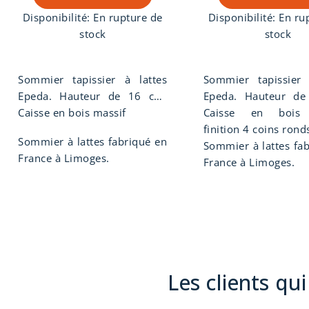
Disponibilité:
En rupture de
Disponibilité:
En ru
stock
stock
Sommier tapissier à lattes
Sommier tapissier 
Epeda. Hauteur de 16 cm,
Epeda. Hauteur de
suspension lattes multiplis, 3
Caisse en bois massif
suspension lattes m
Caisse en bois 
zones de confort, zone
finition hôtellerie
finition 4 coins rond
Sommier à lattes fabriqué en
bassin renforcée.
ferme.
Sommier à lattes fa
France à Limoges.
France à Limoges.
Les clients qu