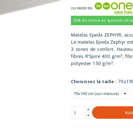
OU PAYER EN
35% de remise en ajoutant cet art
Matelas Epeda ZEPHYR, accue
Le matelas Epeda Zephyr es
3 zones de confort. Hauteur
fibres R'Spire 400 g/m², fib
polyester 150 g/m².
Choisissez la taille
:
70x190
Ajo