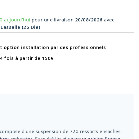
0 aujourd'hui
pour une livraison
20/08/2026
avec
 Lassalle (26 Die)
et option installation par des professionnels
4 fois à partir de 150€
t composé d'une suspension de 720 ressorts ensachés
res polyester. Face été lin et chanvre origine France,