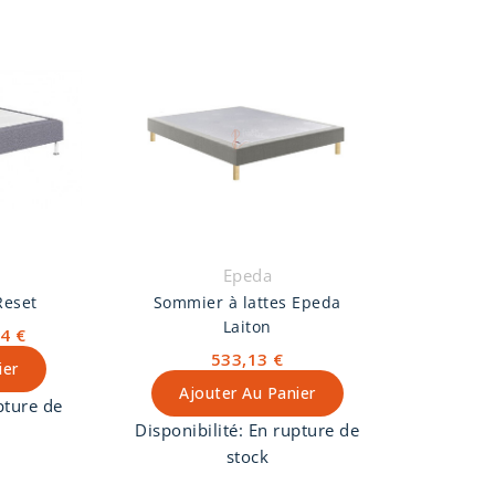
Epeda
Reset
Sommier à lattes Epeda
Laiton
4 €
533,13 €
ier
Ajouter Au Panier
pture de
Disponibilité:
En rupture de
stock