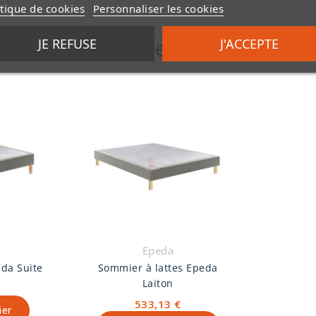
itique de cookies
Personnaliser les cookies
Vous aimerez aussi
JE REFUSE
J'ACCEPTE
Epeda
eda Suite
Sommier à lattes Epeda
Laiton
533,13 €
ier