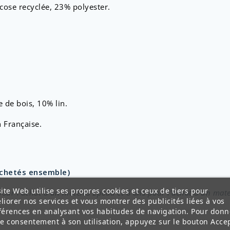
cose recyclée, 23% polyester
.
 de bois, 10% lin.
n Française.
achetés ensemble)
ite Web utilise ses propres cookies et ceux de tiers pour
 pour l'achat d'un matelas Epeda et 8 ans pour l'achat d'un m
liorer nos services et vous montrer des publicités liées à vos
férences en analysant vos habitudes de navigation. Pour donn
re consentement à son utilisation, appuyez sur le bouton Accep