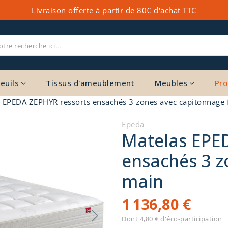
Livraison offerte à partir de 80€ d'achat TTC
euils
Tissus d'ameublement
Meubles
Pro
 EPEDA ZEPHYR ressorts ensachés 3 zones avec capitonnage 
Epeda
Matelas EPE
ensachés 3 z
main
1 136,80 €
Dont 4,80 € d'éco-participation