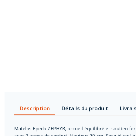
Description
Détails du produit
Livrai
Matelas Epeda ZEPHYR, accueil équilibré et soutien f
avec 3 zones de confort. Hauteur 29 cm. Face hiver Lain