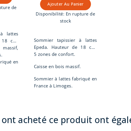
Ajouter Au Panier
pture de
Disponibilité:
En rupture de
stock
à lattes
Sommier tapissier à lattes
 18 cm,
Epeda. Hauteur de 18 cm,
assives,
massif,
suspension lattes multiplis,
5 zones de confort.
, confort
s.
confort moelleux.
briqué en
Caisse en bois massif.
Sommier à lattes fabriqué en
France à Limoges.
i ont acheté ce produit ont éga