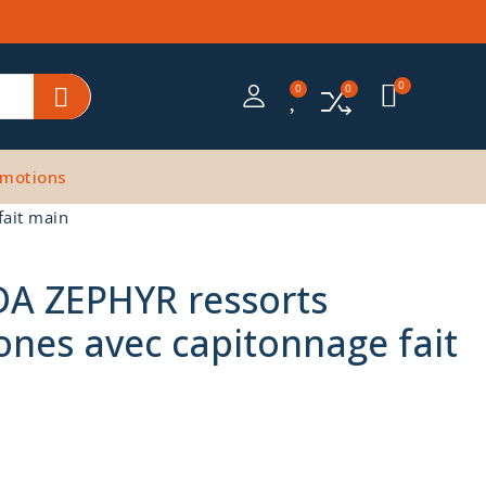
motions
fait main
DA ZEPHYR ressorts
ones avec capitonnage fait