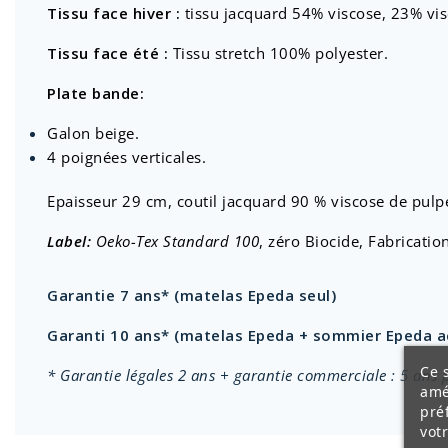
Tissu face hiver
:
t
issu jacquard 54% viscose, 23% vis
Tissu face été :
Tissu stretch 100% polyester.
Plate bande:
Galon beige.
4 poignées verticales.
Epaisseur 29 cm, coutil jacquard 90 % viscose de pulpe
Label:
Oeko-Tex Standard 100
, zéro Biocide, Fabricatio
Garantie 7 ans* (matelas Epeda seul)
Garanti 10 ans* (matelas Epeda + sommier Epeda 
Ce s
* Garantie légales 2 ans + garantie commerciale : 5 ans
amé
pré
vot