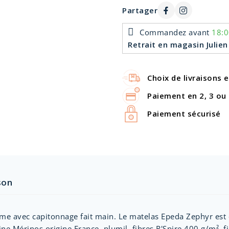
Partager
Commandez avant
18:0
Retrait en magasin Julien
Choix de livraisons 
Paiement en 2, 3 ou 
Paiement sécurisé
son
erme avec capitonnage fait main. Le matelas Epeda Zephyr es
e Mérinos origine France, plumil, fibres R'Spire 400 g/m², fib