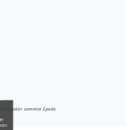
atelas Epeda+ sommier Epeda
er
ter.