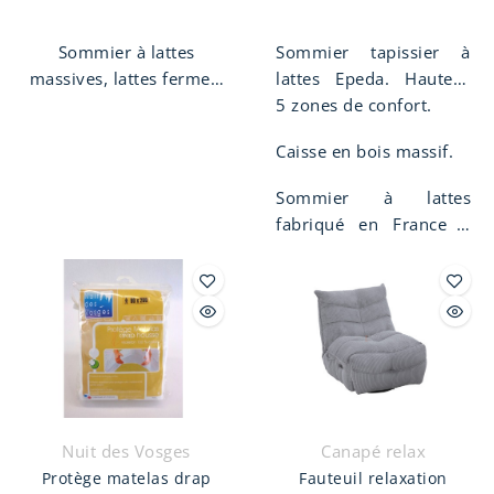
Sommier à lattes
Sommier tapissier à
massives, lattes fermes,
lattes Epeda. Hauteur
hauteur 14 cm, tissu en
de 18 cm, suspension
5 zones de confort.
jacquard blanc.
lattes multiplis,
Caisse en bois massif.
Sommier garanti 5 ans.
confort moelleux.
Fabriqué en France.
Sommier à lattes
fabriqué en France à
Limoges.
Nuit des Vosges
Canapé relax
Protège matelas drap
Fauteuil relaxation