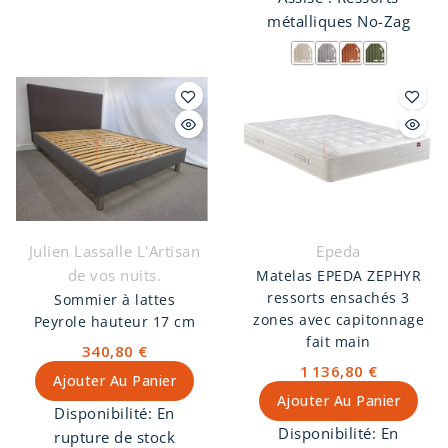
s’intègre parfaitement
métalliques No-Zag
dans tous les intérieurs,
qu’il s’agisse d’un salon,
d’un bureau ou même
d’une chambre. Le
fauteuil Cocooning
offre également une
expérience de
relaxation inégalée
grâce à son assise
spacieuse et son
Julien Lassalle L'Artisan
Epeda
soutien optimal.
de vos nuits.
Matelas EPEDA ZEPHYR
ressorts ensachés 3
Sommier à lattes
zones avec capitonnage
Peyrole hauteur 17 cm
fait main
340,80 €
1 136,80 €
Ajouter Au Panier
Ajouter Au Panier
Disponibilité:
En
Disponibilité:
En
rupture de stock