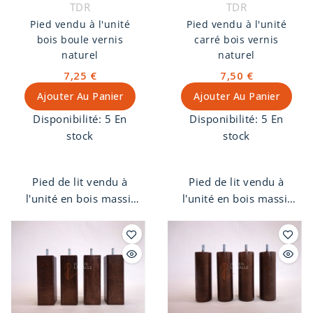
TDR
TDR
Pied vendu à l'unité
Pied vendu à l'unité
bois boule vernis
carré bois vernis
naturel
naturel
7,25 €
7,50 €
Ajouter Au Panier
Ajouter Au Panier
Disponibilité:
5 En
Disponibilité:
5 En
stock
stock
Pied de lit vendu à
Pied de lit vendu à
l'unité en bois massif
l'unité en bois massif
de hêtre, forme boule,
de hêtre, forme carré,
finition vernis naturel.
finition vernis naturel.
Pas de vis 8 mm.
Pas de vis 8 mm.