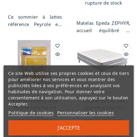
rupture de stock
Ce sommier à lattes
Matelas Epeda ZEPHYR,
référence Peyrole est
accueil équilibré et
fabriqué dans notre
soutien ferme avec
atelier de tapissier
capitonnage fait main.
décorateur
. Confort
Le matelas Epeda
ferme, préconisé pour
Zephyr est composé
tous les types de
d'une suspension de
matelas. Lattes
Ce site Web utilise ses propres cookies et ceux de tiers
720 ressorts ensachés
multiplis 100% hêtre
pour améliorer nos services et vous montrer des
avec 3 zones de
1er choix. Hauteur de
publicités liées à vos préférences en analysant vos
confort. Hauteur 29 cm.
caisse 17 cm.
habitudes de navigation. Pour donner votre
Nuit des Vosges
PLS
Face hiver Laine
Fabrication Française et
consentement à son utilisation, appuyez sur le bouton
Protège matelas drap
Matelas ROSAE 598
Mérinos origine France,
Accepter.
artisanale.
housse 140x190 cm
ressorts ensachés
plumil, fibres R'Spire
Politique de cookies
Personnaliser les cookies
37,50 €
351,00 €
400 g/m², fibres
Ajouter Au Panier
Ajouter Au Panier
polyester. Face été lin
J'ACCEPTE
et chanvre origine
Disponibilité:
15 En
Disponibilité:
En