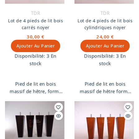
TDR
TDR
Lot de 4 pieds de lit bois
Lot de 4 pieds de lit bois
carrés noyer
cylindriques noyer
30,00 €
24,00 €
Ajouter Au Panier
Ajouter Au Panier
Disponibilité:
3 En
Disponibilité:
3 En
stock
stock
Pied de lit en bois
Pied de lit en bois
massif de hêtre, forme
massif de hêtre forme
carré, finition noyer.
cylindrique, finition
Pas de vis 8 mm.
noyer. Pas de vis 8 mm.