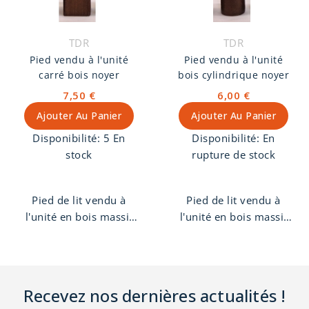
TDR
TDR
Pied vendu à l'unité
Pied vendu à l'unité
carré bois noyer
bois cylindrique noyer
7,50 €
6,00 €
Ajouter Au Panier
Ajouter Au Panier
Disponibilité:
5 En
Disponibilité:
En
stock
rupture de stock
Pied de lit vendu à
Pied de lit vendu à
l'unité en bois massif
l'unité en bois massif
de hêtre, forme carré,
de hêtre, forme
finition noyer. Pas de
cylindrique, finition
vis 8 mm.
noyer. Pas de vis 8 mm.
Recevez nos dernières actualités !