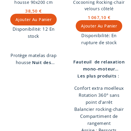
housse 90x200 cm
Cocooning Rocking-chair
velours côtelé
38,50 €
1 067,10 €
Ajouter Au Panier
Ajouter Au Panier
Disponibilité:
12 En
Disponibilité:
En
stock
rupture de stock
Protège matelas drap
Fauteuil de relaxation
housse
Nuit des
mono-moteur
Vosges
90 x 200 cm.
Les plus produits :
rocking-chair
Molleton 100% coton.
Cocooning pivotant à
Lavable à 95°
Confort extra moelleux
360°
, un véritable bijou
Rotation 360° sans
de design alliant
point d'arrêt
confort et praticité.
Balancier rocking-chair
Avec sa silhouette
Compartiment de
moderne et ses lignes
rangement
épurées, ce fauteuil
Assise : Ressorts